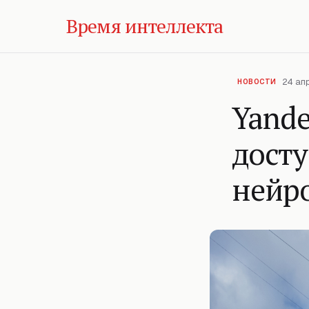
Время интеллекта
24 ап
НОВОСТИ
Yande
дост
нейр