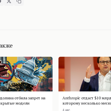
также
долина отбила запрет на
Anthropic отдаст $10 млрд
ткрытые модели
которому несколько меся
4 авг.