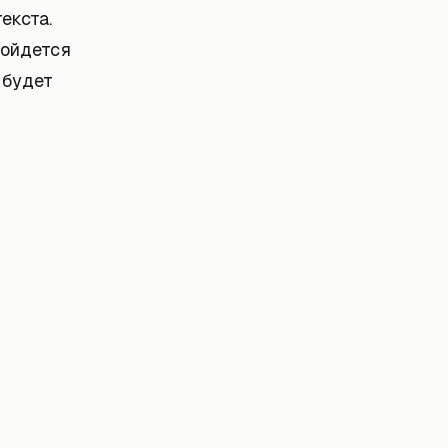
екста.
бойдется
 будет