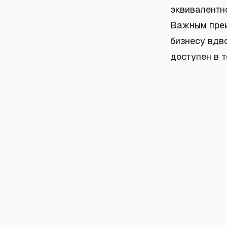
эквивалентн
Важным преи
бизнесу вдво
доступен в т