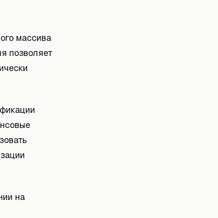
шого массива
ия позволяет
тически
ификации
ансовые
зовать
изации
нии на