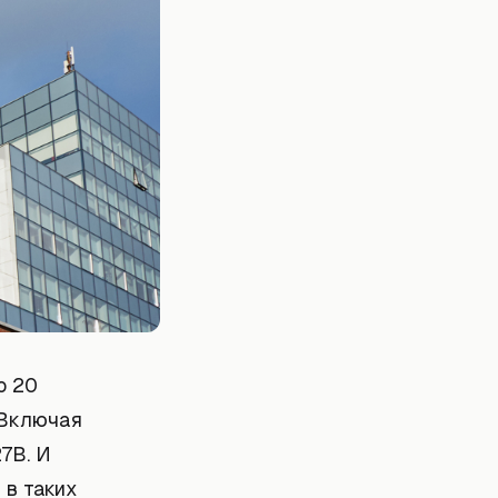
о 20
 Включая
7B. И
 в таких