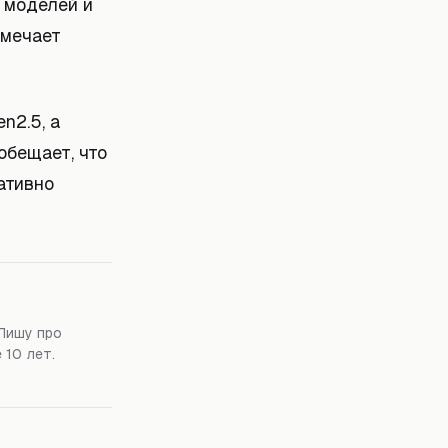
 моделей и
тмечает
n2.5, а
обещает, что
ативно
Пишу про
 10 лет.