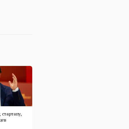
 стартапу,
цев