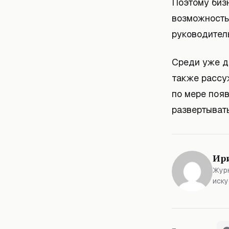
Поэтому биз
возможность 
руководител
Среди уже д
также рассу
по мере поя
развертывать
Ир
Журн
иску