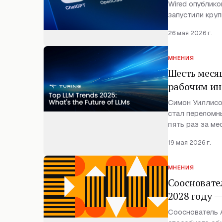
Wired опублико
запустили кру
26 мая 2026 г.
МНЕНИЯ
Шесть месяц
рабочим ин
Симон Уиллисо
стал переломн
пять раз за ме
19 мая 2026 г.
МНЕНИЯ
Соосновател
2028 году —
Сооснователь 