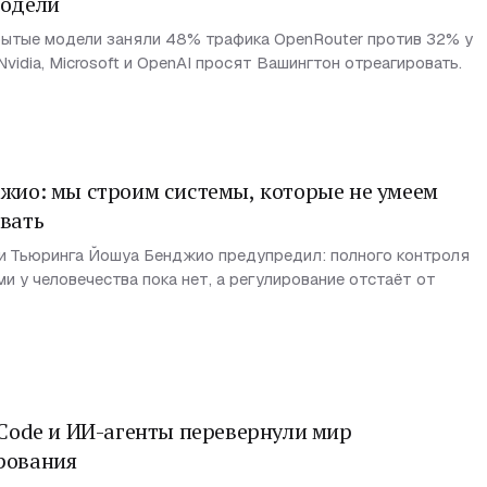
модели
рытые модели заняли 48% трафика OpenRouter против 32% у
Nvidia, Microsoft и OpenAI просят Вашингтон отреагировать.
жио: мы строим системы, которые не умеем
вать
и Тьюринга Йошуа Бенджио предупредил: полного контроля
и у человечества пока нет, а регулирование отстаёт от
 Code и ИИ-агенты перевернули мир
рования