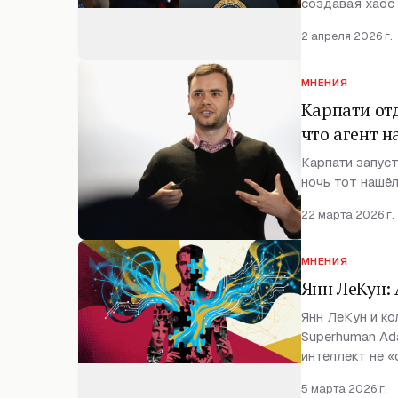
создавая хаос 
2 апреля 2026 г.
МНЕНИЯ
Карпати отд
что агент н
Карпати запуст
ночь тот нашёл
22 марта 2026 г.
МНЕНИЯ
Янн ЛеКун:
Янн ЛеКун и ко
Superhuman Ada
интеллект не «
5 марта 2026 г.