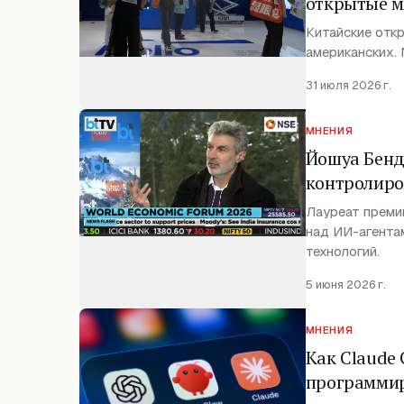
открытые 
Китайские отк
американских. 
31 июля 2026 г.
МНЕНИЯ
Йошуа Бенд
контролиро
Лауреат преми
над ИИ-агентам
технологий.
5 июня 2026 г.
МНЕНИЯ
Как Claude
программи