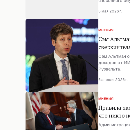
способного обу
5 мая 2026 г.
МНЕНИЯ
Сэм Альтма
сверхинтел
Сэм Альтман о
доходов от ИИ
Рузвельта.
6 апреля 2026 г.
МНЕНИЯ
Правила эк
что никто н
Администрация