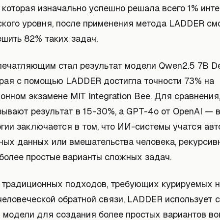
, которая изначально успешно решала всего 1% инт
ского уровня, после применения метода LADDER см
ешить 82% таких задач.
печатляющим стал результат модели Qwen2.5 7B D
оторая с помощью LADDER достигла точности 73% на
нном экзамене MIT Integration Bee. Для сравнения
ывают результат в 15-30%, а GPT-4o от OpenAI — в
гии заключается в том, что ИИ-системы учатся авт
ных данных или вмешательства человека, рекурсив
 более простые варианты сложных задач.
т традиционных подходов, требующих курируемых 
человеческой обратной связи, LADDER использует 
 модели для создания более простых вариантов во