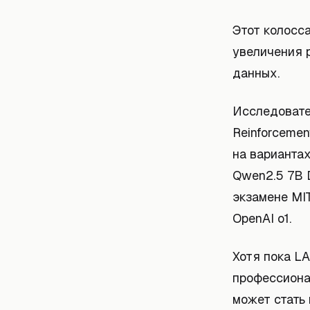
Этот колосс
увеличения 
данных.
Исследовате
Reinforceme
на вариантах
Qwen2.5 7B D
экзамене MIT
OpenAI o1.
Хотя пока L
профессиона
может стать