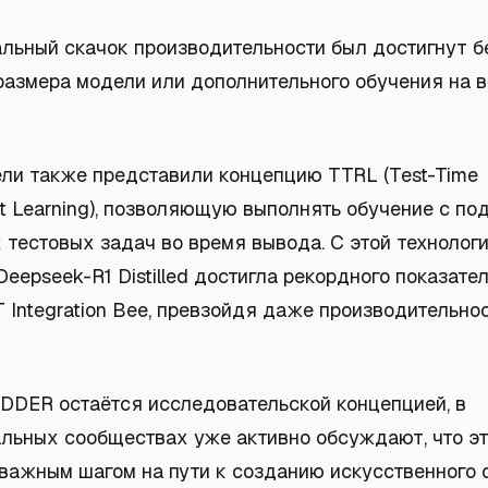
альный скачок производительности был достигнут б
размера модели или дополнительного обучения на 
ли также представили концепцию TTRL (Test-Time
nt Learning), позволяющую выполнять обучение с п
 тестовых задач во время вывода. С этой технолог
eepseek-R1 Distilled достигла рекордного показат
 Integration Bee, превзойдя даже производительно
ADDER остаётся исследовательской концепцией, в
льных сообществах уже активно обсуждают, что эт
 важным шагом на пути к созданию искусственного 