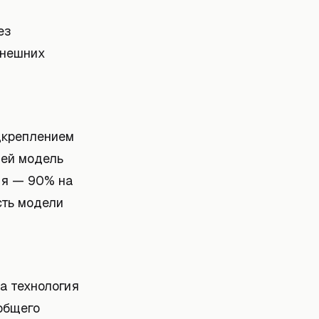
ез
внешних
одкреплением
ией модель
еля — 90% на
сть модели
а технология
общего