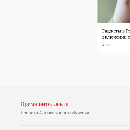
Гаджеты в Р
включении с
помощник п
4 авг.
Время интеллекта
Новости AI и машинного обучения