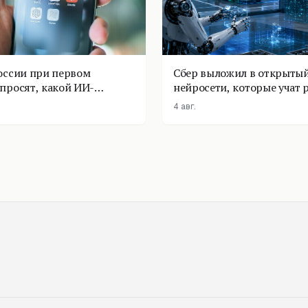
оссии при первом
Сбер выложил в открытый
просят, какой ИИ-
нейросети, которые учат 
оставить
физике
4 авг.