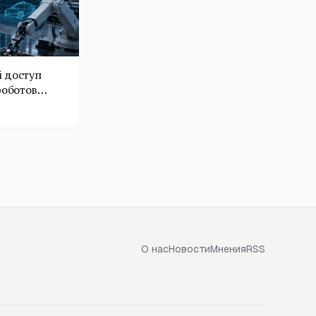
 доступ
роботов
О нас
Новости
Мнения
RSS