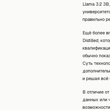
Llama 3.2 3B
университет
правильно р
Ещё более в
Distilled, к
квалификацио
обычно показ
Суть техноло
дополнитель
и решая всё
В отличие о
данных или 
возможности