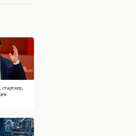
 стартапу,
цев