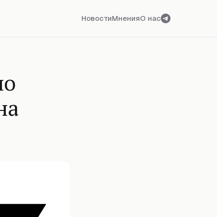
Новости
Мнения
О нас
но
на