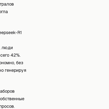
егралов
огла
eepseek-R1
, люди
сего 42%.
ономно, без
но генерируя
наборов
собственные
просов.