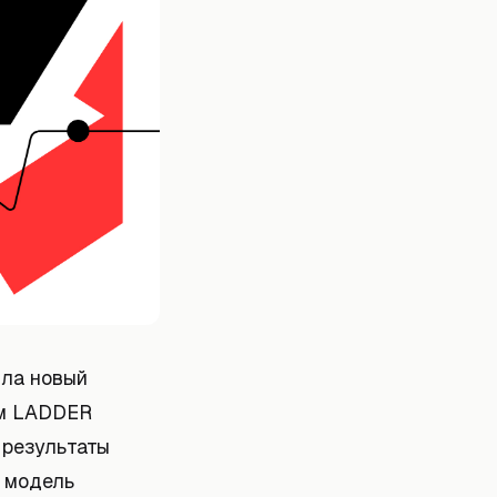
ила новый
ем LADDER
, результаты
, модель