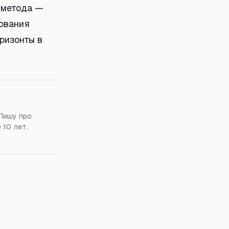
о метода —
ования
оризонты в
Пишу про
 10 лет.