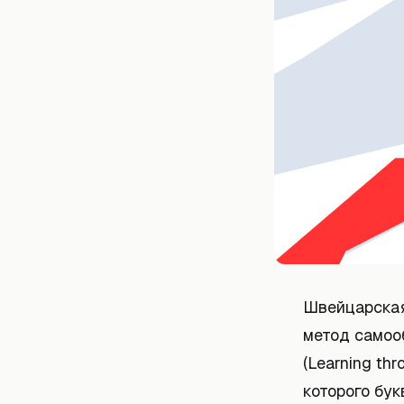
Швейцарская
метод самоо
(Learning thr
которого бу