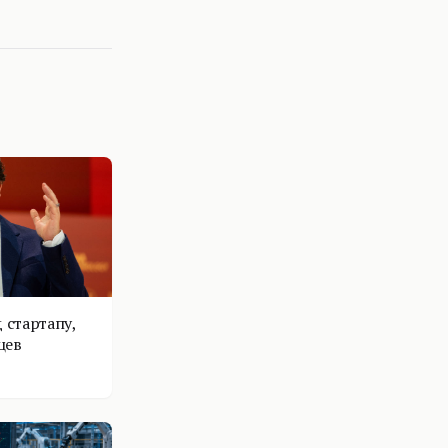
 стартапу,
цев