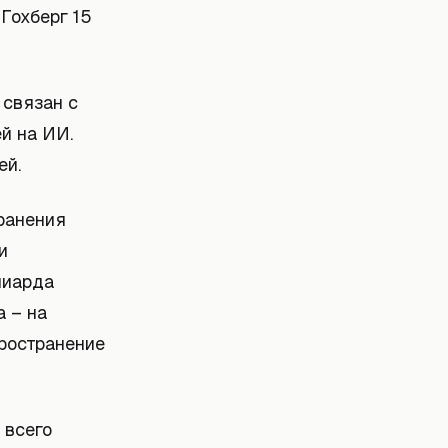
Гохберг 15
 связан с
й на ИИ.
ей.
ранения
и
лиарда
а – на
пространение
 всего