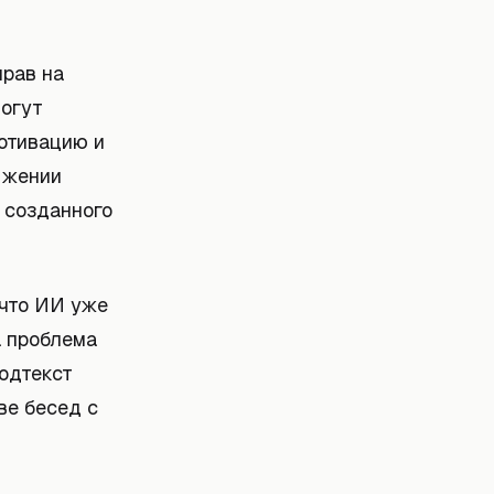
прав на
могут
мотивацию и
нижении
, созданного
 что ИИ уже
а проблема
подтекст
ве бесед с