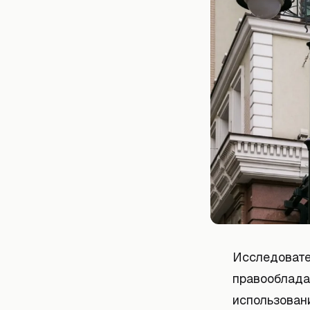
Исследовате
правообладат
использовани