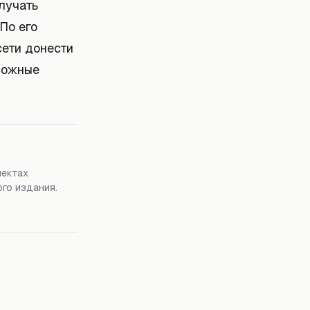
лучать
По его
сети донести
зможные
пектах
го издания.