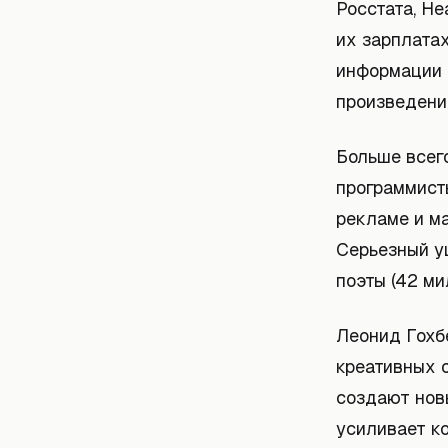
Росстата, He
их зарплата
информации 
произведени
Больше всег
программист
рекламе и ма
Серьезный у
поэты (42 ми
Леонид Гохбе
креативных 
создают нов
усиливает к