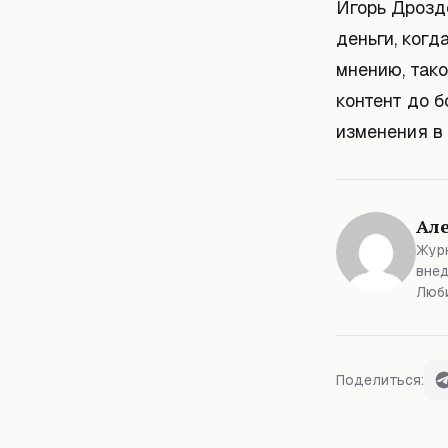
Игорь Дроздо
деньги, когд
мнению, так
контент до 
изменения в 
Ал
Журн
внед
Люби
Поделиться: