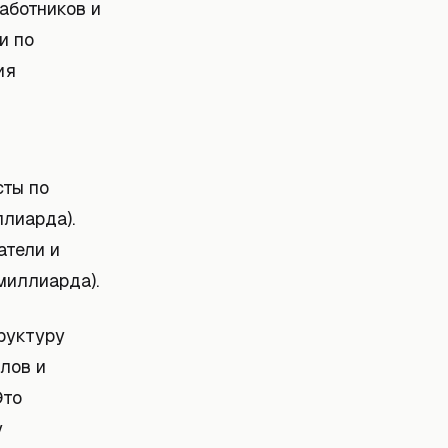
работников и
и по
ия
сты по
ллиарда).
атели и
миллиарда).
руктуру
лов и
Это
у