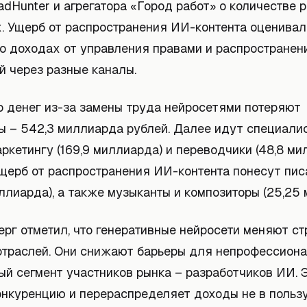
adHunter и агрегатора «Город работ» о количестве 
х. Ущерб от распространения ИИ-контента оценивал
о доходах от управления правами и распространен
й через разные каналы.
о денег из-за замены труда нейросетями потеряют
ы – 542,3 миллиарда рублей. Далее идут специали
ркетингу (169,9 миллиарда) и переводчики (48,8 ми
щерб от распространения ИИ-контента понесут пис
ллиарда), а также музыканты и композиторы (25,25 
рг отметил, что генеративные нейросети меняют ст
отраслей. Они снижают барьеры для непрофессиона
ый сегмент участников рынка – разработчиков ИИ. 
онкуренцию и перераспределяет доходы не в польз