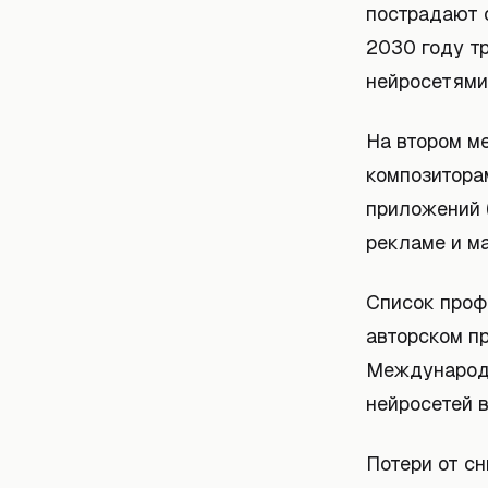
пострадают о
2030 году тр
нейросетями
На втором ме
композиторам
приложений 
рекламе и ма
Список проф
авторском п
Международн
нейросетей в
Потери от с