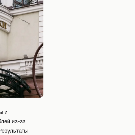
ы и
блей из-за
Результаты