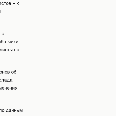
стов – к
я
 с
аботчики
листы по
онов об
оклада
менения
 по данным