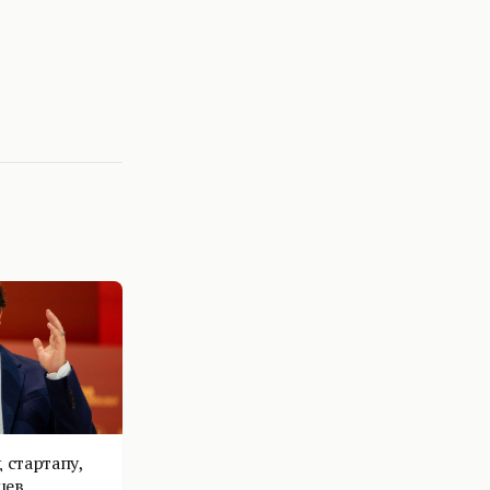
 стартапу,
цев