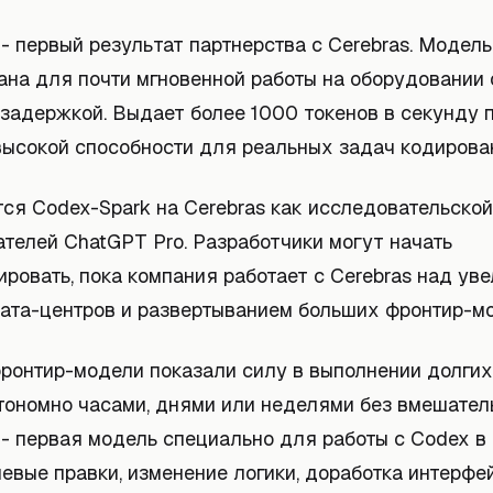
- первый результат партнерства с Cerebras. Модель
ана для почти мгновенной работы на оборудовании 
 задержкой. Выдает более 1000 токенов в секунду 
высокой способности для реальных задач кодирова
тся Codex-Spark на Cerebras как исследовательско
ателей ChatGPT Pro. Разработчики могут начать
ровать, пока компания работает с Cerebras над ув
ата-центров и развертыванием больших фронтир-м
ронтир-модели показали силу в выполнении долгих
тономно часами, днями или неделями без вмешатель
 - первая модель специально для работы с Codex в
евые правки, изменение логики, доработка интерфе