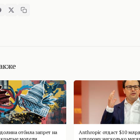
также
долина отбила запрет на
Anthropic отдаст $10 млрд
ткрытые модели
которому несколько меся