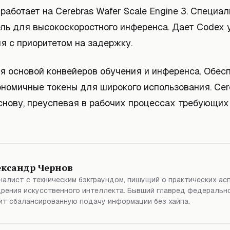
работает на Cerebras Wafer Scale Engine 3. Специа
ль для высокоскоростного инференса. Дает Codex 
я с приоритетом на задержку.
я основой конвейеров обучения и инференса. Обес
ономичные токены для широкого использования. Cer
снову, преуспевая в рабочих процессах требующих
ександр Чернов
алист с техническим бэкграундом, пишущий о практических ас
рения искусственного интеллекта. Бывший главред федерально
т сбалансированную подачу информации без хайпа.