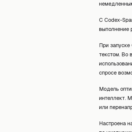
немедленным
С Codex-Spa
выполнение 
При запуске 
текстом. Во
использован
спросе возм
Модель опти
интеллект. 
или перенапр
Настроена на