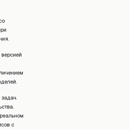
со
при
ния.
й версией
еличением
оделей.
 задач.
ства.
 реальном
йсов с