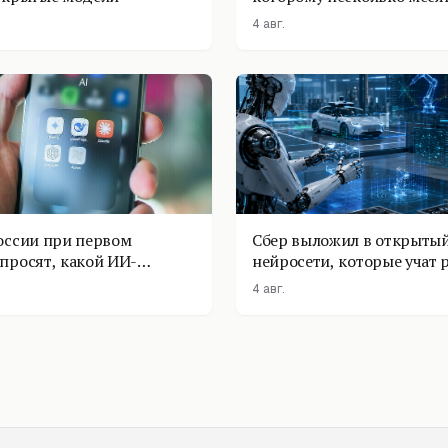
4 авг.
оссии при первом
Сбер выложил в открытый
просят, какой ИИ-
нейросети, которые учат 
оставить
физике
4 авг.