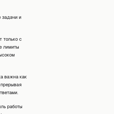
 задачи и
т только с
е лимиты
высоком
ка важна как
 прерывая
тветами.
иль работы