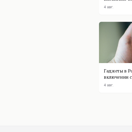
4 авг.
Гаджеты в Р
включении с
помощник п
4 авг.