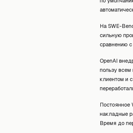
по умолчани
автоматическ
На SWE-Benc
сильную про
сравнению с
OpenAI внед
пользу всем
клиентом и 
переработал
Постоянное 
накладные ра
Время до пер