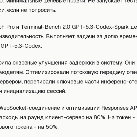
ю. Минимальные целевые правки. Не запускает тест
и, если не попросить.
h Pro и Terminal-Bench 2.0 GPT-5.3-Codex-Spark д
изводительность. Выполняет задачи за долю време
 GPT-5.3-Codex.
рила сквозные улучшения задержки в систему. Они
 моделям. Оптимизировали потоковую передачу отв
сервером, переписали ключевые части инференс-сте
и инициализацию сессий.
WebSocket-соединение и оптимизации Responses AP
сходы на раунд клиент-сервер на 80%. На токен - 
вого токена - на 50%.