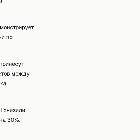
ы
емонстрирует
ни по
 принесут
етов между
ка,
I снизили
на 30%.