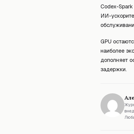
Codex-Spark 
ИИ-ускорите
обслуживани
GPU остаютс
наиболее эк
дополняет о
задержки.
Ал
Журн
внед
Люби