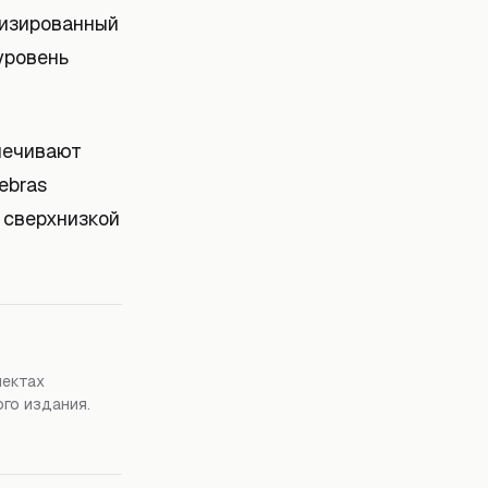
лизированный
уровень
печивают
ebras
 сверхнизкой
пектах
го издания.