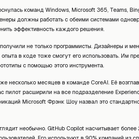
снулась команд Windows, Microsoft 365, Teams, Bin
женеры должны работать с обеими системами одновр
енить эффективность каждого решения.
 получили не только программисты. Дизайнеры и м
 опыта в коде тоже смогут его использовать. Им п
ототипы с помощью этого инструмента.
уже несколько месяцев в команде CoreAI. Её возгл
с пилот расширили на все подразделение Experienc
никаций Microsoft Фрэнк Шоу назвал это стандартн
лядит необычно. GitHub Copilot насчитывает более
льзователей. Его используют в 90% компаний из сп