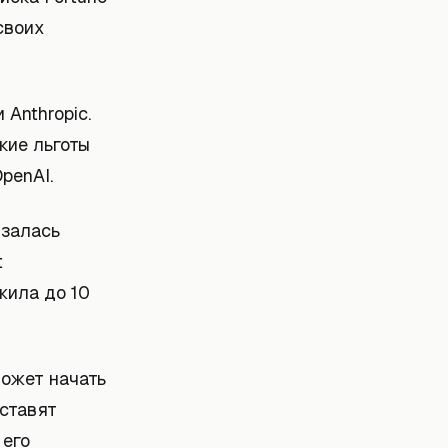
своих
Anthropic.
кие льготы
penAI.
язалась
t
жила до 10
может начать
оставят
 его