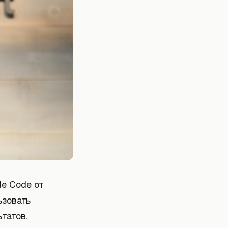
de Code от
ьзовать
татов.