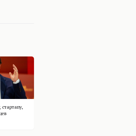
 стартапу,
цев