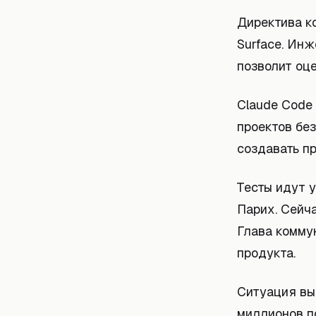
Директива ко
Surface. Ин
позволит оц
Claude Code
проектов без
создавать пр
Тесты идут 
Парих. Сейча
Глава комму
продукта.
Ситуация выг
миллионов по