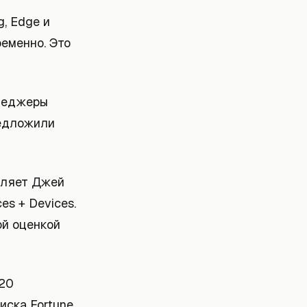
g, Edge и
еменно. Это
енеджеры
редложили
авляет Джей
es + Devices.
ой оценкой
 20
иска Fortune