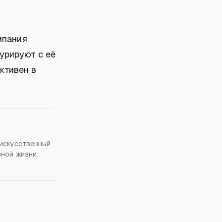
мпания
урируют с её
ктивен в
 искусственный
вной жизни.