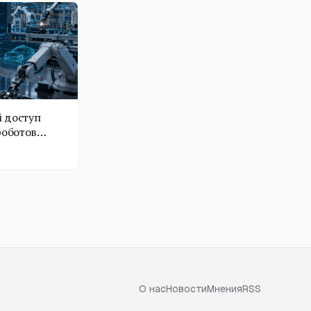
 доступ
роботов
О нас
Новости
Мнения
RSS