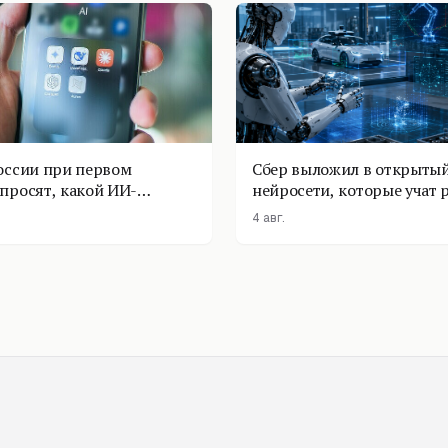
оссии при первом
Сбер выложил в открытый
просят, какой ИИ-
нейросети, которые учат 
оставить
физике
4 авг.