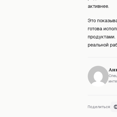
активнее.
Это показыва
готова испол
продуктами. 
реальной раб
Ан
Спец
инте
Поделиться: