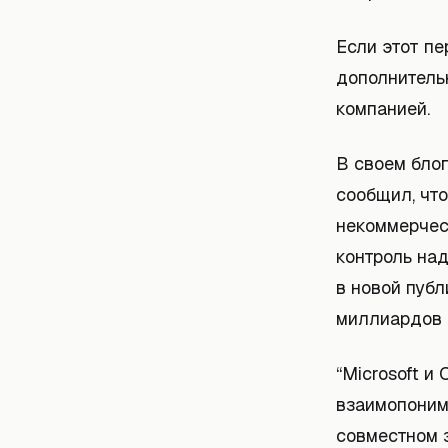
Если этот п
дополнительн
компанией.
В своем бло
сообщил, что
некоммерчес
контроль на
в новой пуб
миллиардов 
“Microsoft 
взаимопоним
совместном 