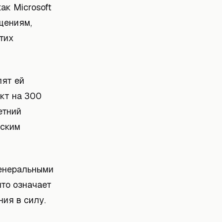
ак Microsoft
бщениям,
тих
лят ей
акт на 300
етний
нским
генеральными
что означает
ия в силу.