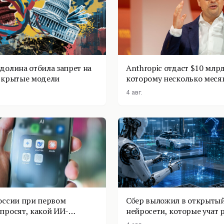
долина отбила запрет на
Anthropic отдаст $10 млрд
ткрытые модели
которому несколько меся
4 авг.
оссии при первом
Сбер выложил в открытый
просят, какой ИИ-
нейросети, которые учат 
оставить
физике