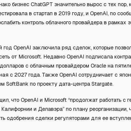
нако бизнес ChatGPT значительно вырос с тех пор, к
стировала в стартап в 2019 году, и OpenAI, по соо
слабить контроль облачного провайдера в рамках э
й год OpenAI заключила ряд сделок, которые позво
еть от Microsoft. Недавно OpenAI подписала контр
долларов с облачным провайдером Oracle на пятил
ная с 2027 года. Также OpenAI сотрудничает с япо
м SoftBank по проекту дата-центра Stargate.
ил, что OpenAI и Microsoft “продолжат работать с 
 Калифорнии и Делавэра” по плану реорганизации, 
ть одобрения сделки регуляторами для ее вступлен