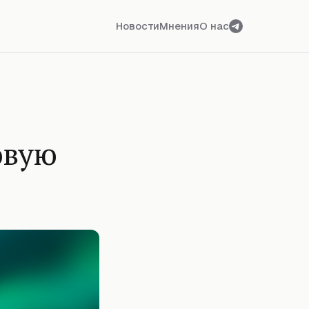
Новости
Мнения
О нас
овую