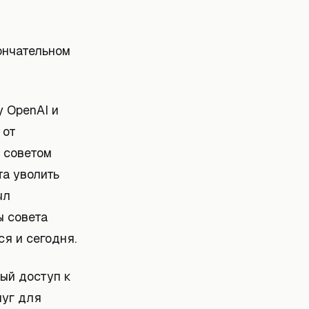
ончательном
у OpenAI и
 от
 советом
та уволить
ыл
ы совета
ся и сегодня.
ый доступ к
луг для