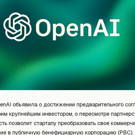
enAI объявила о достижении предварительного сог
воим крупнейшим инвестором, о пересмотре партнерс
сть позволит стартапу преобразовать свое коммерч
ие в публичную бенефициарную корпорацию (PBC).