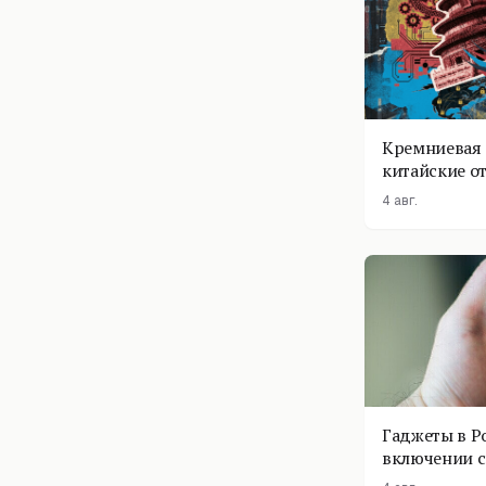
Кремниевая 
китайские о
4 авг.
Гаджеты в Р
включении с
помощник п