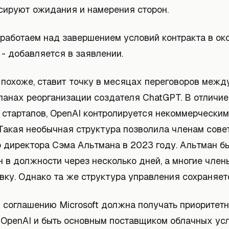
ксируют ожидания и намерения сторон.
 работаем над завершением условий контракта в ок
 - добавляется в заявлении.
 похоже, ставит точку в месяцах переговоров межд
планах реорганизации создателя ChatGPT. В отличие
 стартапов, OpenAI контролируется некоммерческим
 Такая необычная структура позволила членам сове
о директора Сэма Альтмана в 2023 году. Альтман б
 в должности через несколько дней, а многие член
вку. Однако та же структура управления сохраняет
 соглашению Microsoft должна получать приоритетн
 OpenAI и быть основным поставщиком облачных ус