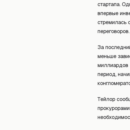
стартапа. Од
впервые инве
стремилась о
переговоров.
За последни
меньше завис
миллиардов 
период, начи
конгломерато
Тейлор сообщ
прокурорами
необходимос