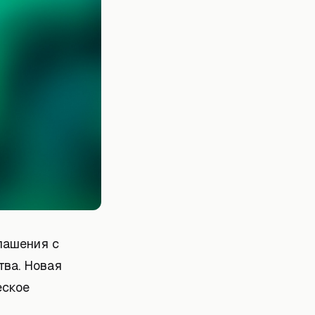
лашения с
тва. Новая
еское