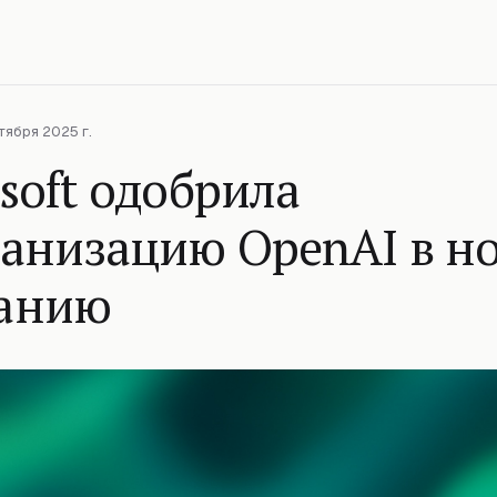
тября 2025 г.
soft одобрила
ганизацию OpenAI в н
анию