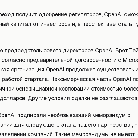
ереход получит одобрение регуляторов, OpenAI смо
ый капитал от инвесторов и, в перспективе, стать 
ге председатель совета директоров OpenAI Брет Те
 согласно предварительной договоренности с Micros
кая организация OpenAI продолжит существовать и
д работой стартапа. Некоммерческая часть OpenAI 
личной бенефициарной корпорации стоимостью боле
долларов. Другие условия сделки не разглашаются
и OpenAI подписали необязывающий меморандум о
ании для следующего этапа нашего партнерства”, -
заявлении компаний. Такие меморандумы не имеют