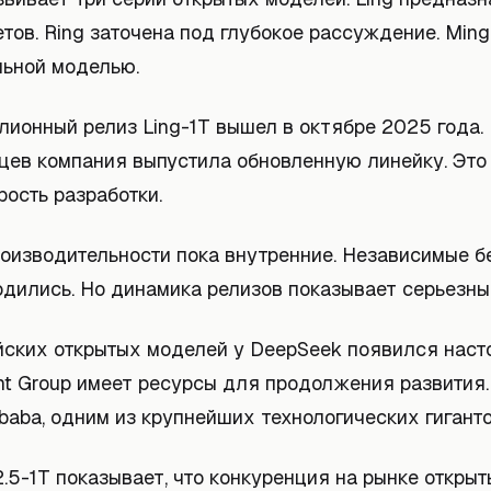
тов. Ring заточена под глубокое рассуждение. Min
ьной моделью.
лионный релиз Ling-1T вышел в октябре 2025 года.
яцев компания выпустила обновленную линейку. Это
ость разработки.
роизводительности пока внутренние. Независимые 
одились. Но динамика релизов показывает серьезны
айских открытых моделей у DeepSeek появился нас
Ant Group имеет ресурсы для продолжения развития
ibaba, одним из крупнейших технологических гиганто
.5-1T показывает, что конкуренция на рынке откры