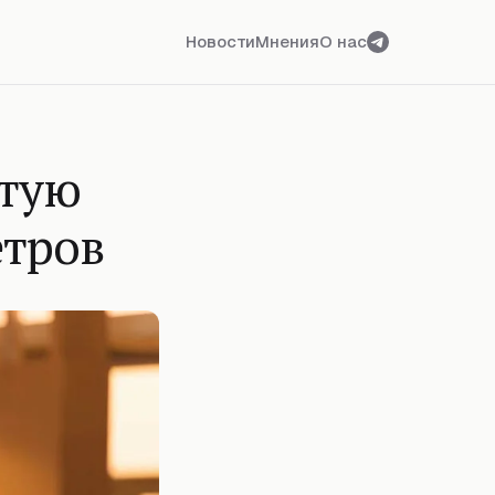
Новости
Мнения
О нас
ытую
етров