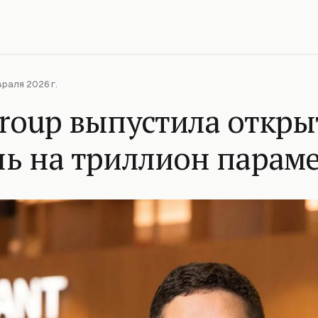
враля 2026 г.
Group выпустила откр
ль на триллион парам