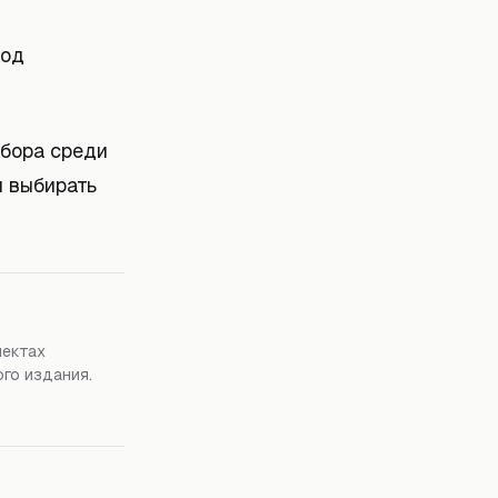
под
ыбора среди
и выбирать
пектах
го издания.