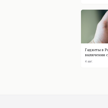
Гаджеты в Р
включении с
помощник п
4 авг.