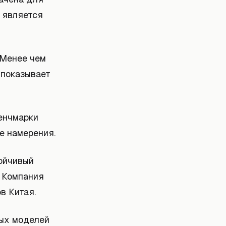
g является
 Менее чем
 показывает
бенчмарки
е намерения.
тойчивый
. Компания
в Китая.
тых моделей