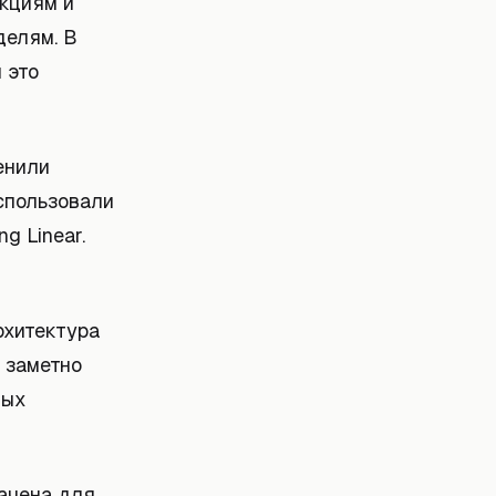
укциям и
делям. В
 это
енили
спользовали
g Linear.
рхитектура
 заметно
ных
начена для