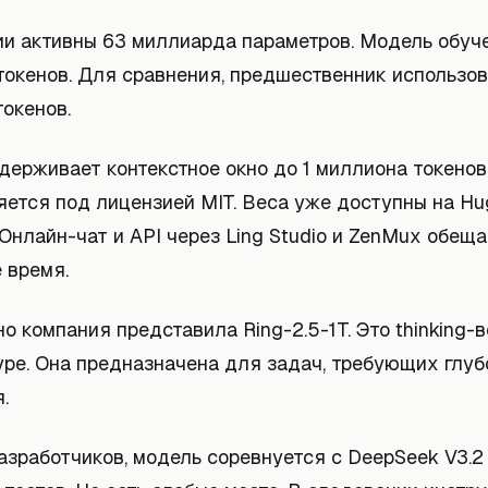
ии активны 63 миллиарда параметров. Модель обуч
токенов. Для сравнения, предшественник использо
окенов.
держивает контекстное окно до 1 миллиона токенов
яется под лицензией MIT. Веса уже доступны на Hu
Онлайн-чат и API через Ling Studio и ZenMux обеща
 время.
 компания представила Ring-2.5-1T. Это thinking-в
уре. Она предназначена для задач, требующих глуб
.
зработчиков, модель соревнуется с DeepSeek V3.2 