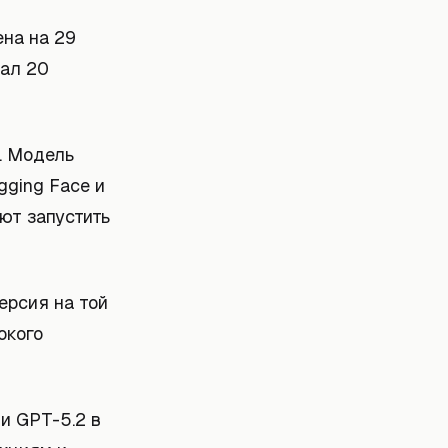
ена на 29
вал 20
. Модель
gging Face и
ют запустить
ерсия на той
окого
и GPT-5.2 в