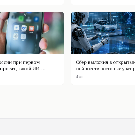
оссии при первом
Сбер выложил в открытый
просят, какой ИИ-
нейросети, которые учат 
оставить
физике
4 авг.