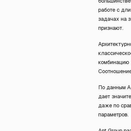
большинстве 
работе с дли
задачах на з
признают.
Архитектурно
классическо
комбинацию и
Соотношение 
По данным A
дает значит
даже по сра
параметров.
Ant Group ра