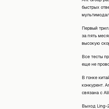
быстрых отве
мультимодал
Первый трил
за пять мес
высокую скор
Все тесты п
еще не пров
В гонке кит
конкурент. 
связана с Al
Выход Ling-2