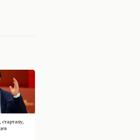
 стартапу,
цев