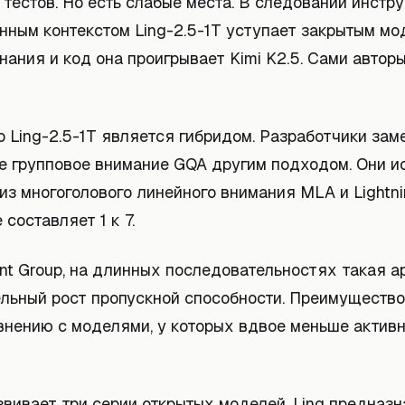
тестов. Но есть слабые места. В следовании инстр
нным контекстом Ling-2.5-1T уступает закрытым мо
нания и код она проигрывает Kimi K2.5. Сами авторы
 Ling-2.5-1T является гибридом. Разработчики зам
е групповое внимание GQA другим подходом. Они и
з многоголового линейного внимания MLA и Lightnin
составляет 1 к 7.
nt Group, на длинных последовательностях такая а
ельный рост пропускной способности. Преимущество
внению с моделями, у которых вдвое меньше актив
звивает три серии открытых моделей. Ling предназ