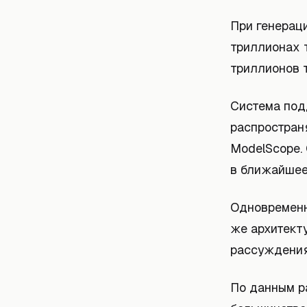
При генерац
триллионах 
триллионов т
Система под
распростран
ModelScope. 
в ближайшее
Одновременно
же архитект
рассуждения
По данным ра