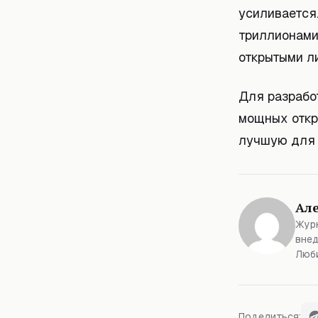
усиливается
триллионами
открытыми л
Для разрабо
мощных откр
лучшую для 
Ал
Журн
внед
Люби
Поделиться: