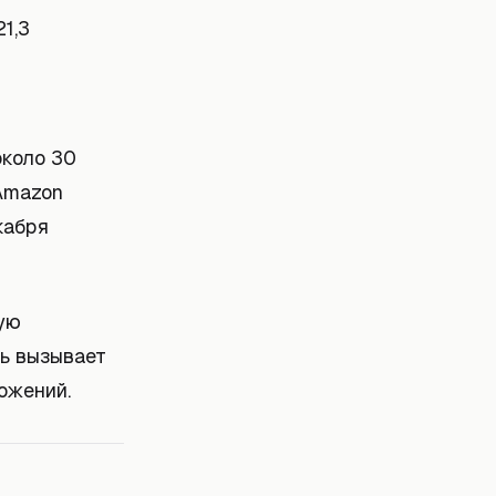
1,3
около 30
 Amazon
кабря
ную
ль вызывает
ожений.