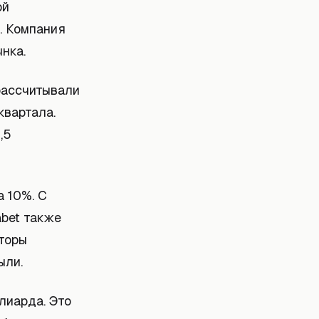
ой
. Компания
нка.
рассчитывали
квартала.
,5
а 10%. С
abet также
сторы
ыли.
лиарда. Это