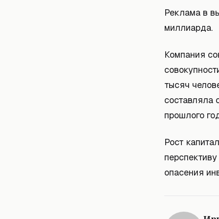
Реклама в вы
миллиарда.
Компания со
совокупност
тысяч челов
составляла о
прошлого год
Рост капита
перспективу
опасения инв
Ир