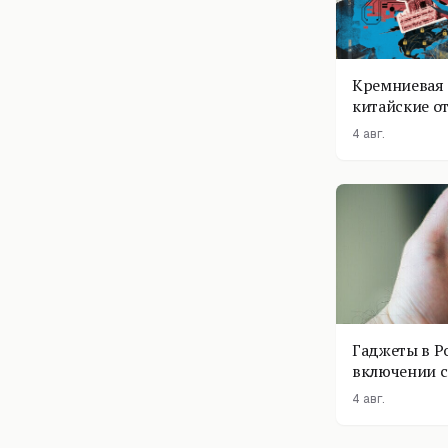
Кремниевая 
китайские о
4 авг.
Гаджеты в Р
включении с
помощник п
4 авг.