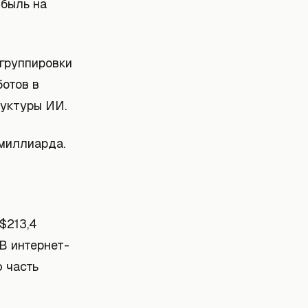
ибыль на
 группировки
ботов в
руктуры ИИ.
миллиарда.
$213,4
В интернет-
 часть