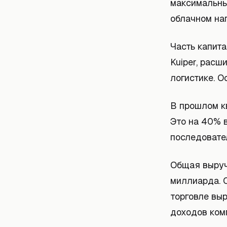
максимальны
облачном на
Часть капит
Kuiper, расш
логистике. О
В прошлом к
Это на 40% 
последовате
Общая выруч
миллиарда. 
торговле вы
доходов ком