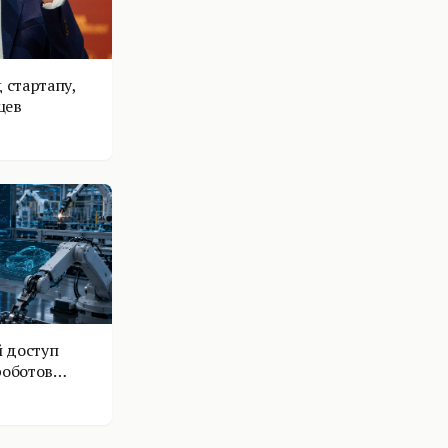
 стартапу,
цев
 доступ
роботов