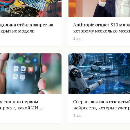
долина отбила запрет на
Anthropic отдаст $10 млрд
ткрытые модели
которому несколько меся
4 авг.
оссии при первом
Сбер выложил в открытый
просят, какой ИИ-
нейросети, которые учат 
оставить
физике
4 авг.