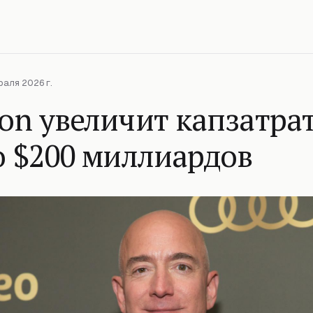
раля 2026 г.
on увеличит капзатра
о $200 миллиардов