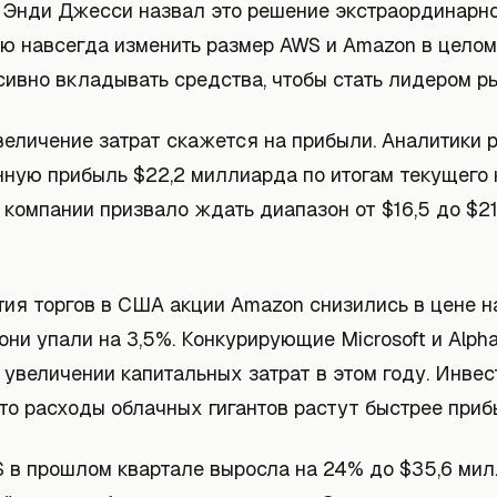
 Энди Джесси назвал это решение экстраординарн
ю навсегда изменить размер AWS и Amazon в целом
сивно вкладывать средства, чтобы стать лидером ры
величение затрат скажется на прибыли. Аналитики 
нную прибыль $22,2 миллиарда по итогам текущего 
компании призвало ждать диапазон от $16,5 до $21
тия торгов в США акции Amazon снизились в цене н
они упали на 3,5%. Конкурирующие Microsoft и Alph
 увеличении капитальных затрат в этом году. Инве
то расходы облачных гигантов растут быстрее приб
 в прошлом квартале выросла на 24% до $35,6 мил