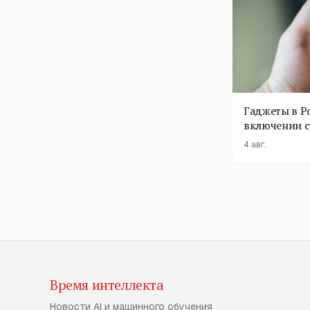
Гаджеты в Р
включении с
помощник п
4 авг.
Время интеллекта
Новости AI и машинного обучения