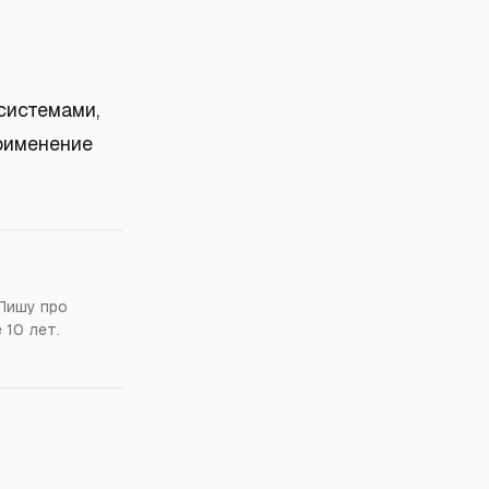
системами,
рименение
Пишу про
 10 лет.