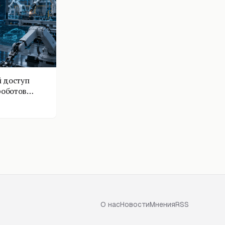
 доступ
роботов
О нас
Новости
Мнения
RSS