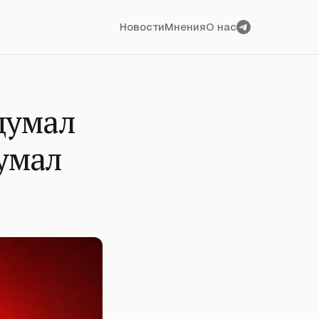
Новости
Мнения
О нас
думал
умал