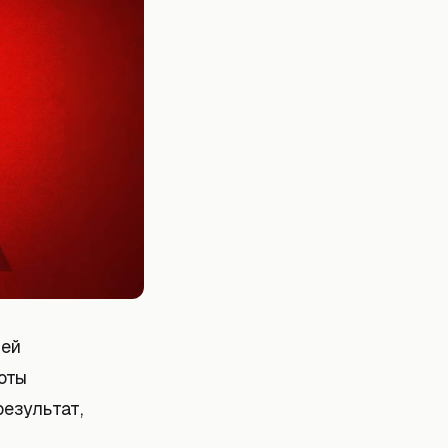
ией
оты
езультат,