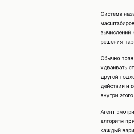
Система наз
масштабиров
вычислений н
решения пар
Обычно прави
удваивать с
другой подхо
действия и о
внутри этого
Агент смотри
алгоритм пря
каждый вари