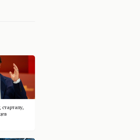
 стартапу,
цев