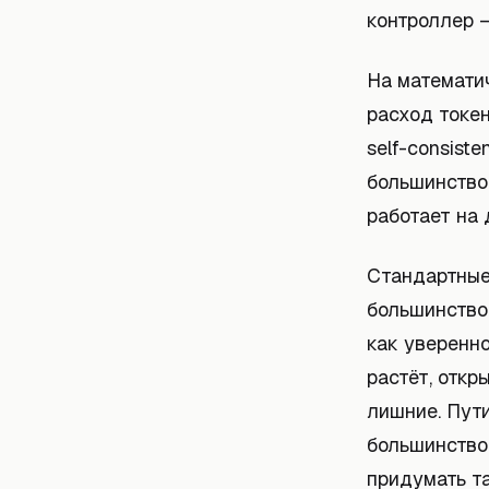
контроллер —
На математи
расход токе
self-consist
большинством
работает на
Стандартные
большинство
как уверенн
растёт, откр
лишние. Пут
большинство
придумать т