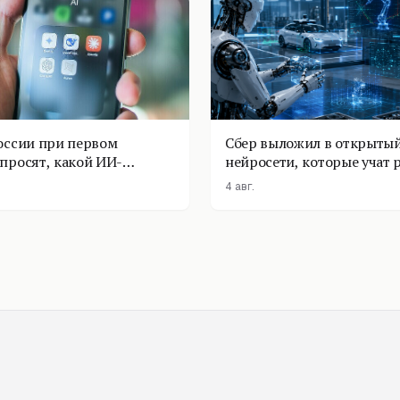
оссии при первом
Сбер выложил в открытый
просят, какой ИИ-
нейросети, которые учат 
оставить
физике
4 авг.