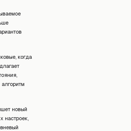
зываемое
льше
ариантов
ковые, когда
едлагает
тояния,
 алгоритм
пишет новый
х настроек,
овневый