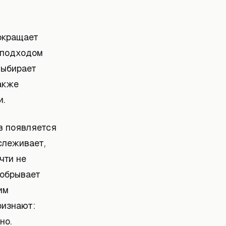
окращает
 подходом
выбирает
также
и.
в появляется
слеживает,
чти не
 обрывает
им
ризнают:
но.