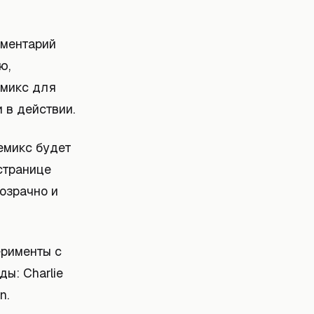
ументарий
ю,
емикс для
 в действии.
емикс будет
 странице
озрачно и
ерименты с
ы: Charlie
n.