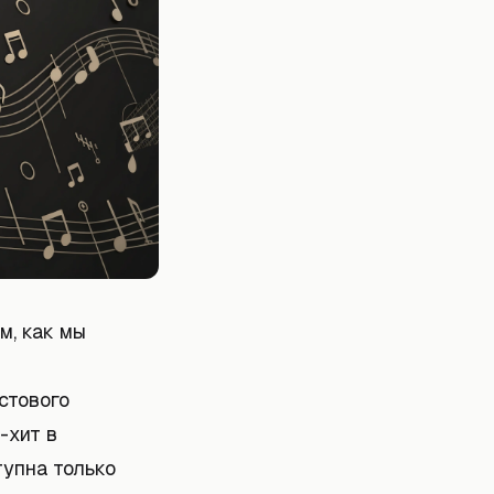
м, как мы
стового
-хит в
упна только