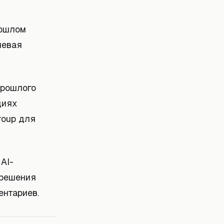
рошлом
певая
прошлого
циях
roup для
 AI-
 решения
ентариев.