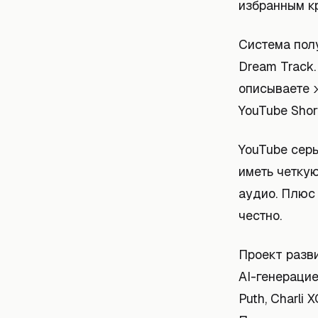
избранным кр
Система полу
Dream Track.
описываете 
YouTube Shor
YouTube сер
иметь четкую
аудио. Плюс
честно.
Проект разви
AI-генерацие
Puth, Charli 