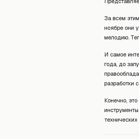
Представляе
За всем этим
ноябре они у
мелодию. Те
И самое инт
года, до зап
правообладат
разработки 
Конечно, это
инструменты
технических