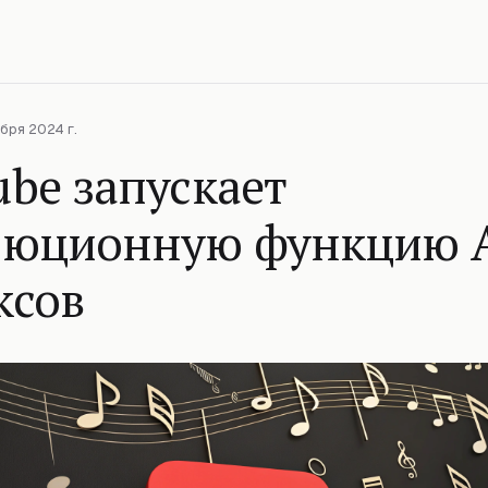
бря 2024 г.
be запускает
люционную функцию A
ксов