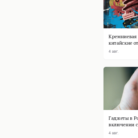
Кремниевая 
китайские о
4 авг.
Гаджеты в Р
включении с
помощник п
4 авг.