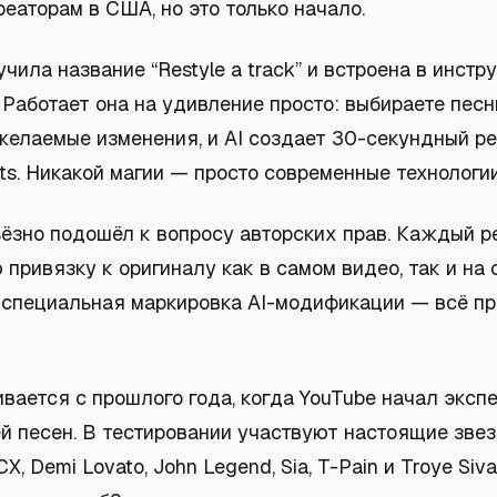
еаторам в США, но это только начало.
чила название “Restyle a track” и встроена в инстр
 Работает она на удивление просто: выбираете песн
желаемые изменения, и AI создает 30-секундный р
ts. Никакой магии — просто современные технологии
ьёзно подошёл к вопросу авторских прав. Каждый р
 привязку к оригиналу как в самом видео, так и на
 специальная маркировка AI-модификации — всё пр
вается с прошлого года, когда YouTube начал эксп
й песен. В тестировании участвуют настоящие звезд
XCX, Demi Lovato, John Legend, Sia, T-Pain и Troye Siva