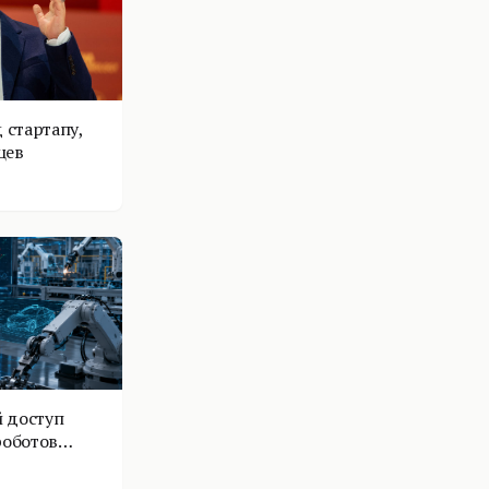
 стартапу,
цев
 доступ
роботов