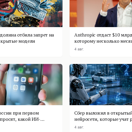
долина отбила запрет на
Anthropic отдаст $10 млрд
ткрытые модели
которому несколько меся
4 авг.
оссии при первом
Сбер выложил в открытый
просят, какой ИИ-
нейросети, которые учат 
оставить
физике
4 авг.