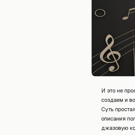
И это не про
создаем и в
Суть простая
описания пол
джазовую ко