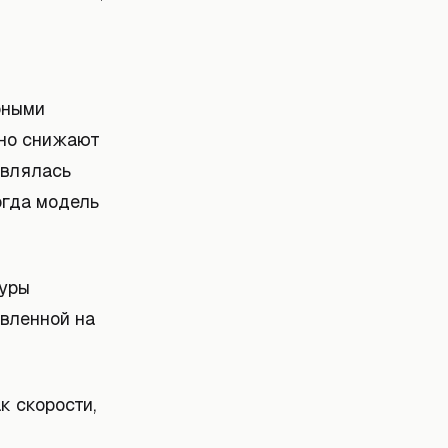
рными
нно снижают
являлась
огда модель
туры
авленной на
 скорости,