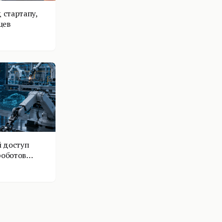
 стартапу,
цев
 доступ
роботов