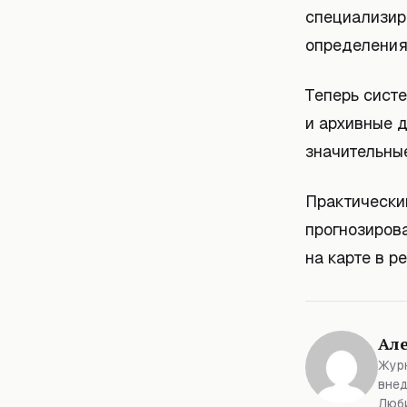
специализир
определения
Теперь сист
и архивные д
значительны
Практически
прогнозиров
на карте в р
Ал
Журн
внед
Люби