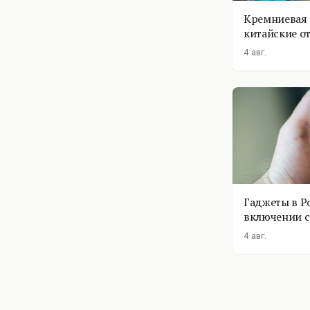
Кремниевая 
китайские о
4 авг.
Гаджеты в Р
включении с
помощник п
4 авг.