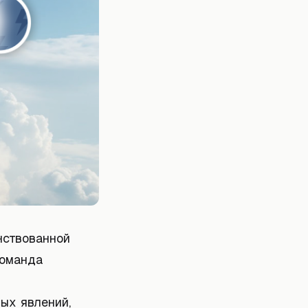
нствованной
Команда
ых явлений,