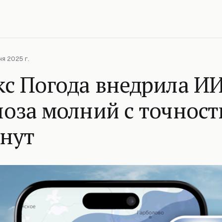
я 2025 г.
с Погода внедрила ИИ
оза молний с точност
инут