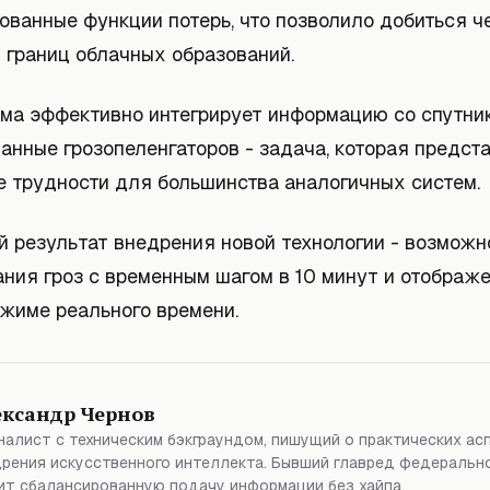
ованные функции потерь, что позволило добиться ч
 границ облачных образований.
ема эффективно интегрирует информацию со спутник
анные грозопеленгаторов - задача, которая предст
е трудности для большинства аналогичных систем.
й результат внедрения новой технологии - возможн
ания гроз с временным шагом в 10 минут и отображ
ежиме реального времени.
ександр Чернов
алист с техническим бэкграундом, пишущий о практических ас
рения искусственного интеллекта. Бывший главред федерально
т сбалансированную подачу информации без хайпа.