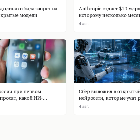
долина отбила запрет на
Anthropic отдаст $10 млрд
ткрытые модели
которому несколько меся
4 авг.
оссии при первом
Сбер выложил в открытый
просят, какой ИИ-
нейросети, которые учат 
оставить
физике
4 авг.