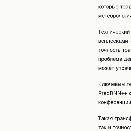
которые тра
метеорологи
Технический
всплесками 
точность тр
проблема де
может утрач
Ключевым те
PredRNN++ к 
конференции
Такая транс
так и точнос