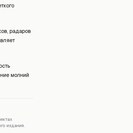
еткого
ов, радаров
авляет
ость
ение молний
пектах
го издания.