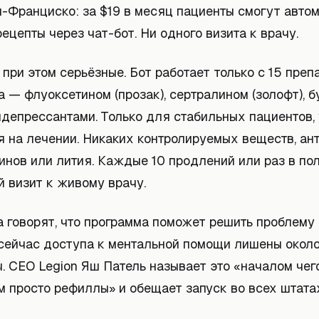
н-Франциско: за $19 в месяц пациенты смогут авто
ецепты через чат-бот. Ни одного визита к врачу.
при этом серьёзные. Бот работает только с 15 преп
а — флуоксетином (прозак), сертралином (золофт), 
идепрессантами. Только для стабильных пациентов,
 на лечении. Никаких контролируемых веществ, ант
инов или лития. Каждые 10 продлений или раз в по
 визит к живому врачу.
а говорят, что программа поможет решить проблему
 сейчас доступа к ментальной помощи лишены окол
. CEO Legion Яш Патель называет это «началом чег
м просто рефиллы» и обещает запуск во всех штата