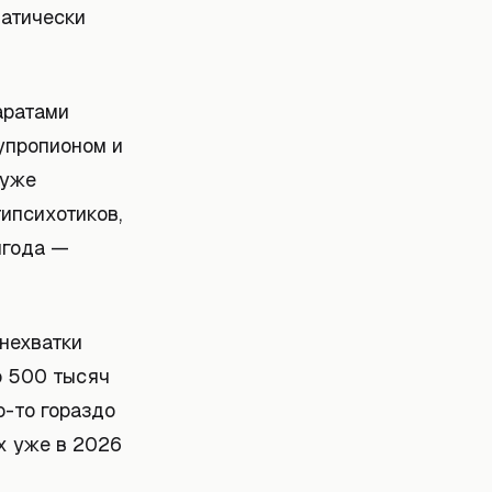
матически
аратами
бупропионом и
 уже
ипсихотиков,
лгода —
 нехватки
о 500 тысяч
о-то гораздо
х уже в 2026