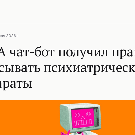
ля 2026 г.
 чат-бот получил пра
сывать психиатричес
араты