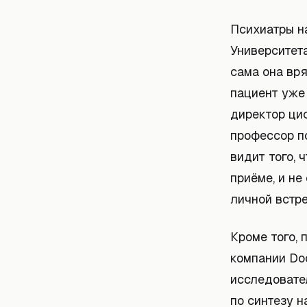
Психиатры н
Университета
сама она вря
пациент уже
директор циф
профессор пс
видит того, 
приёме, и не
личной встре
Кроме того,
компании Do
исследовате
по синтезу н