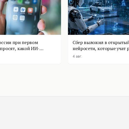
оссии при первом
Сбер выложил в открытый
просят, какой ИИ-
нейросети, которые учат 
оставить
физике
4 авг.