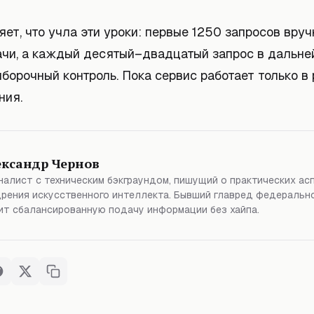
яет, что учла эти уроки: первые 1250 запросов вру
ачи, а каждый десятый–двадцатый запрос в дальн
борочный контроль. Пока сервис работает только в
ния.
ександр Чернов
алист с техническим бэкграундом, пишущий о практических ас
рения искусственного интеллекта. Бывший главред федерально
т сбалансированную подачу информации без хайпа.