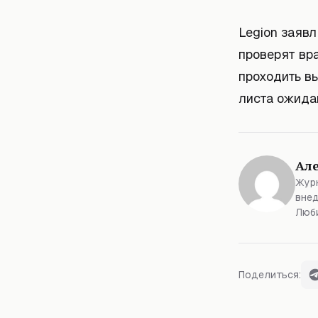
Legion заявл
проверят вр
проходить вы
листа ожида
Ал
Журн
внед
Люби
Поделиться: