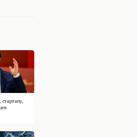
 стартапу,
цев