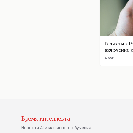
Гаджеты в Р
включении с
помощник п
4 авг.
Время интеллекта
Новости AI и машинного обучения