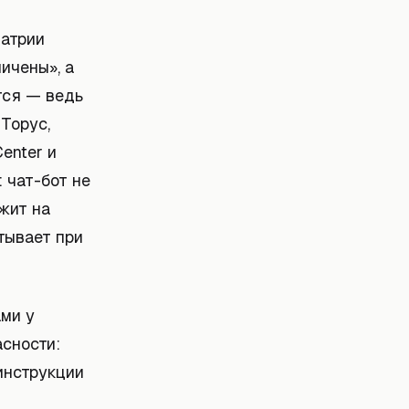
иатрии
ичены», а
тся — ведь
Торус,
enter и
 чат-бот не
ржит на
итывает при
ми у
асности:
инструкции