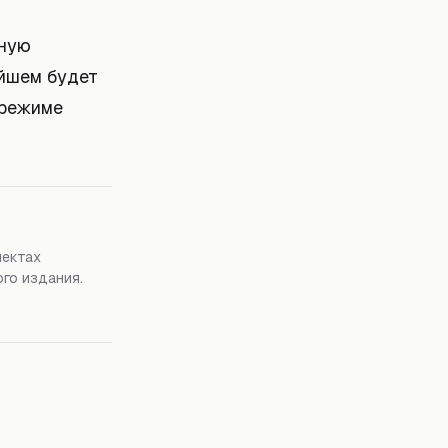
чную
ейшем будет
 режиме
пектах
го издания.