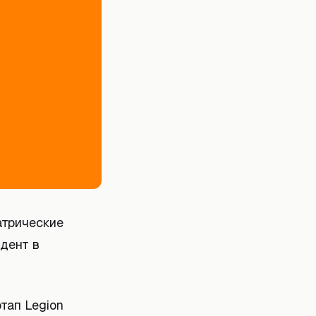
атрические
едент в
тап Legion