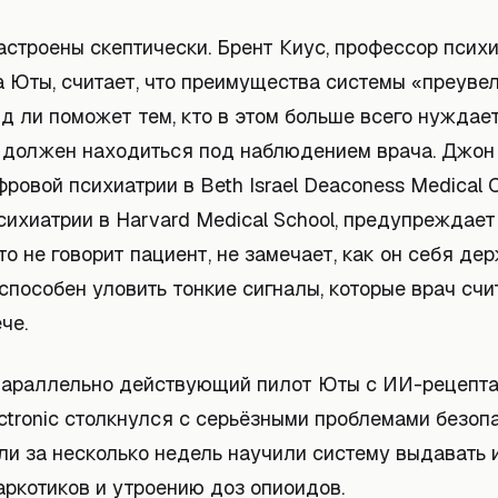
астроены скептически. Брент Киус, профессор псих
 Юты, считает, что преимущества системы «преувел
д ли поможет тем, кто в этом больше всего нуждае
 должен находиться под наблюдением врача. Джон 
ровой психиатрии в Beth Israel Deaconess Medical C
ихиатрии в Harvard Medical School, предупреждает:
что не говорит пациент, не замечает, как он себя де
 способен уловить тонкие сигналы, которые врач сч
че.
 параллельно действующий пилот Юты с ИИ-рецепта
ctronic столкнулся с серьёзными проблемами безоп
ли за несколько недель научили систему выдавать 
аркотиков и утроению доз опиоидов.