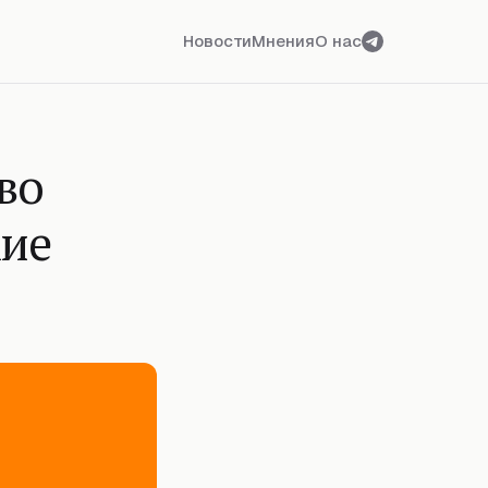
Новости
Мнения
О нас
во
кие