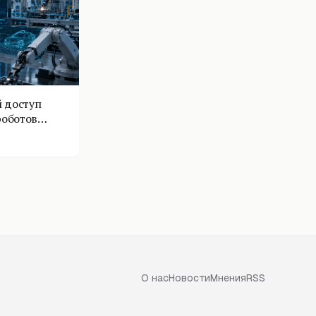
 доступ
роботов
О нас
Новости
Мнения
RSS