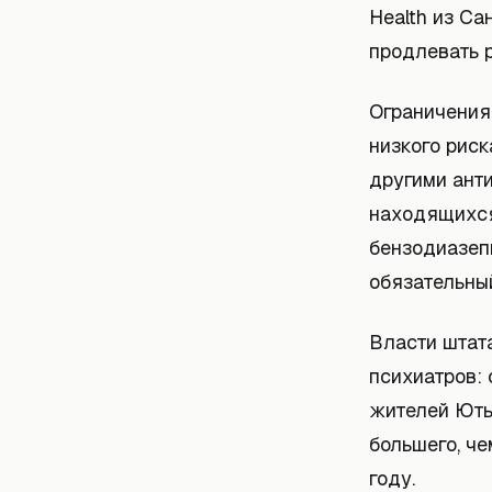
Health из Са
продлевать р
Ограничения 
низкого риск
другими ант
находящихся
бензодиазеп
обязательный
Власти штат
психиатров:
жителей Юты
большего, че
году.