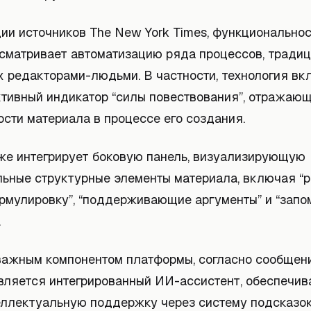
ии источников The New York Times, функционально
сматривает автоматизацию ряда процессов, тради
 редакторами-людьми. В частности, технология вк
ктивный индикатор “силы повествования”, отражающ
сти материала в процессе его создания.
же интегрирует боковую панель, визуализирующую
ьные структурные элементы материала, включая “
рмулировку”, “поддерживающие аргументы” и “зап
.
важным компонентом платформы, согласно сообще
 является интегрированный ИИ-ассистент, обеспечи
еллектуальную поддержку через систему подсказок