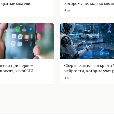
ткрытые модели
которому несколько меся
4 авг.
оссии при первом
Сбер выложил в открытый
просят, какой ИИ-
нейросети, которые учат 
оставить
физике
4 авг.