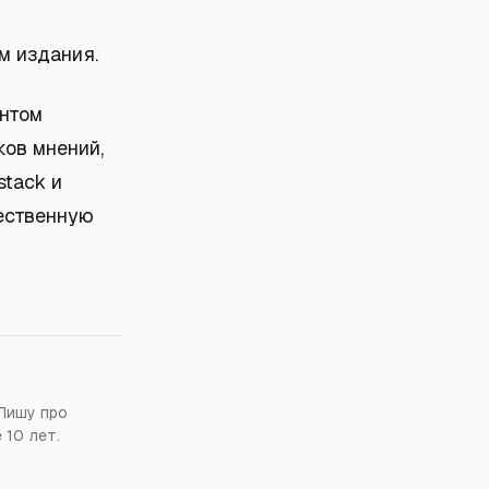
м издания.
ентом
ков мнений,
stack и
ественную
Пишу про
 10 лет.