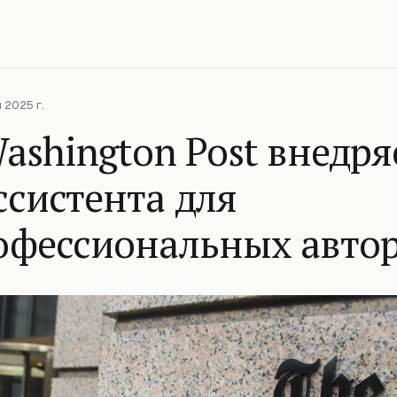
 2025 г.
ashington Post внедря
систента для
офессиональных авто