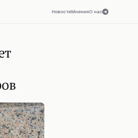
Новости
Мнения
О нас
ет
ров