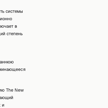
сть системы
ционно
лючает в
ий степень
раннюю
оминающееся
нию The New
вающий
 и