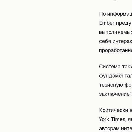
По информац
Ember преду
выполняемых
себя интера
проработанно
Система так
фундаментал
тезисную фо
заключение”
Критически 
York Times,
авторам инт