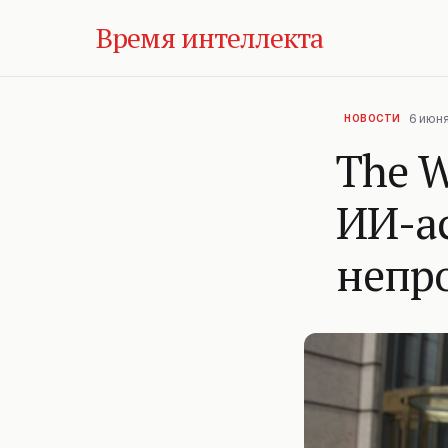
Время интеллекта
6 июня
НОВОСТИ
The W
ИИ-ас
непр