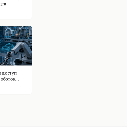
цев
 доступ
роботов