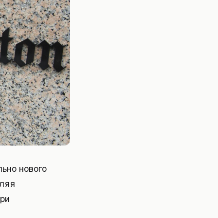
льно нового
вляя
при