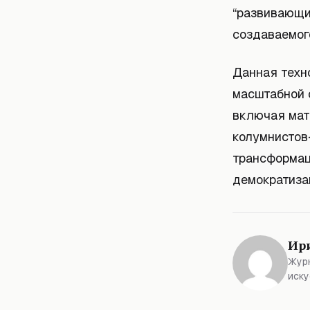
“развивающи
создаваемог
Данная техн
масштабной 
включая мат
колумнистов
трансформац
демократиза
Ир
Журн
иску