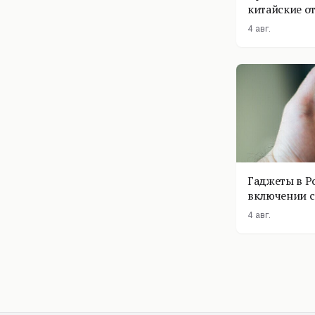
китайские о
4 авг.
Гаджеты в Р
включении с
помощник п
4 авг.