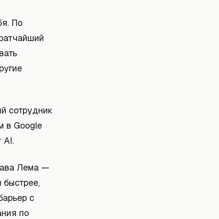
я. По
кратчайший
вать
ругие
й сотрудник
м в Google
 AI.
лава Лема —
 быстрее,
барьер с
ания по