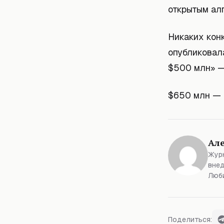
открытым ал
Никаких кон
опубликовала
$500 млн» —
$650 млн — э
Ал
Журн
внед
Люби
Поделиться: