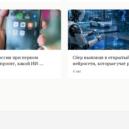
оссии при первом
Сбер выложил в открытый
просят, какой ИИ-
нейросети, которые учат 
оставить
физике
4 авг.