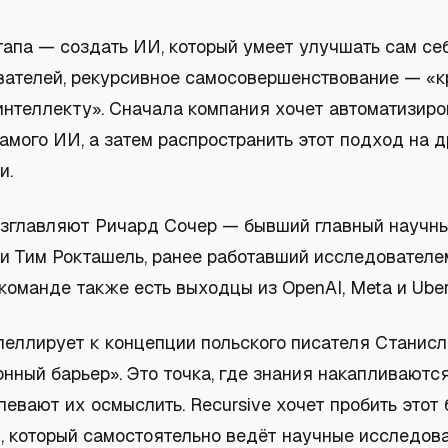
апа — создать ИИ, который умеет улучшать сам себ
вателей, рекурсивное самосовершенствование — «
интеллекту». Сначала компания хочет автоматизиро
амого ИИ, а затем распространить этот подход на д
и.
зглавляют Ричард Сочер — бывший главный научны
 и Тим Рокташель, ранее работавший исследователе
команде также есть выходцы из OpenAI, Meta и Uber
пеллирует к концепции польского писателя Станис
ный барьер». Это точка, где знания накапливаются
евают их осмыслить. Recursive хочет пробить этот 
 который самостоятельно ведёт научные исследов