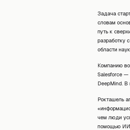
Задача старт
словам осно
путь к сверх
разработку с
области наук
Компанию во
Salesforce —
DeepMind. В 
Рокташель а
«информацион
чем люди усп
помощью ИИ,