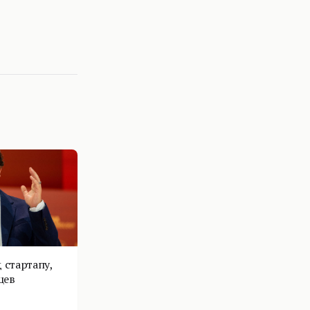
 стартапу,
цев