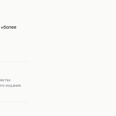
 «более
пектах
го издания.