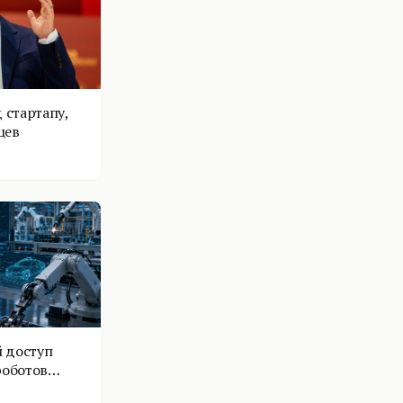
 стартапу,
цев
 доступ
роботов