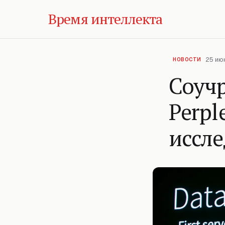
Время интеллекта
25 июн
НОВОСТИ
Соучр
Perpl
иссл