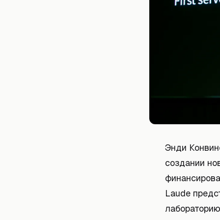
Энди Конвинс
создании но
финансирова
Laude предс
лабораторию