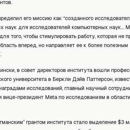
нтов.
пределил его миссию как “созданного исследовате
х наук для исследователей компьютерных наук… 
ля того, чтобы стимулировать работу, которая не п
бласть вперед, но направляет ее к более полезным
.
ински, в совет директоров института вошли профес
кого университета в Беркли Дэйв Паттерсон, извес
наградами исследований, главный научный сотрудн
 вице-президент Meta по исследованиям в област
гманским” грантом института стало выделение $3 