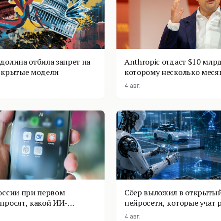
долина отбила запрет на
Anthropic отдаст $10 млрд
ткрытые модели
которому несколько меся
4 авг.
оссии при первом
Сбер выложил в открытый
просят, какой ИИ-
нейросети, которые учат 
оставить
физике
4 авг.