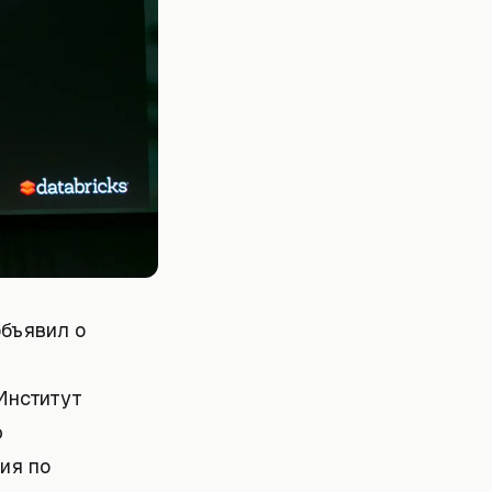
объявил о
Институт
ю
ия по