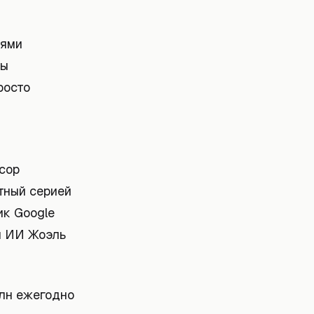
лями
Мы
росто
сор
тный серией
ик Google
и ИИ Жоэль
млн ежегодно