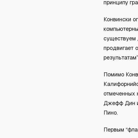
принципу гра
Конвински о
компьютерны
существуем д
продвигает о
результатам”
Помимо Конв
Калифорнийс
отмеченных 
Джефф Дин и
Пино.
Первым “фла