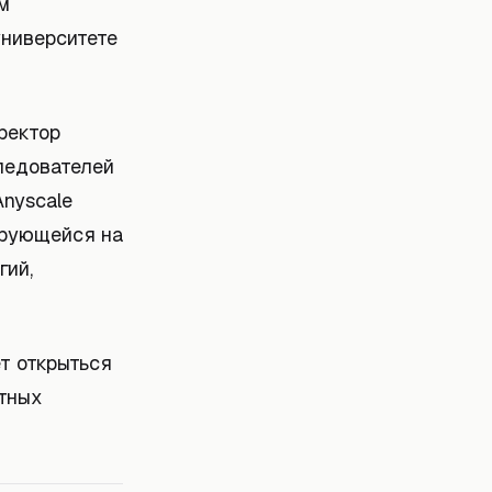
м
университете
ректор
следователей
Anyscale
ирующейся на
гий,
т открыться
стных