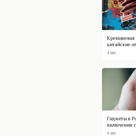
Кремниевая 
китайские о
4 авг.
Гаджеты в Р
включении с
помощник п
4 авг.