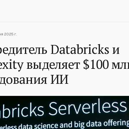
я 2025 г.
едитель Databricks и
exity выделяет $100 мл
едования ИИ