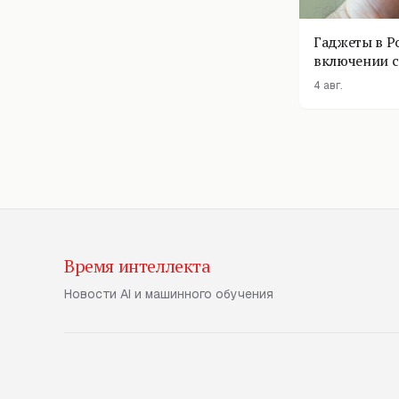
Гаджеты в Р
включении с
помощник п
4 авг.
Время интеллекта
Новости AI и машинного обучения