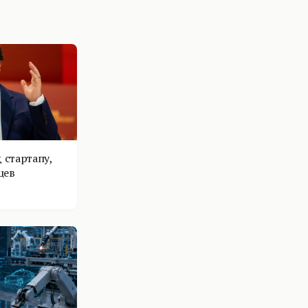
 стартапу,
цев