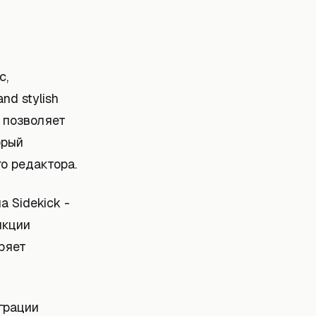
с,
nd stylish
) позволяет
орый
о редактора.
 Sidekick -
нкции
иряет
грации