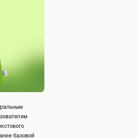
тральным
ьзователям
екстового
ание базовой