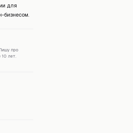
ции для
н-бизнесом.
Пишу про
 10 лет.