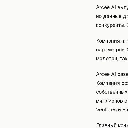
Arcee AI вып
но данные д
конкуренты. 
Компания пл
параметров.
моделей, так
Arcee AI раз
Компания со
собственных
миллионов от
Ventures и Em
Главный конк