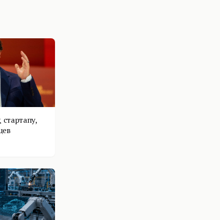
 стартапу,
цев