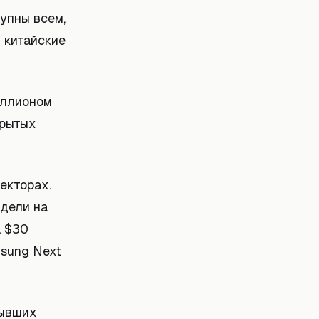
упны всем,
 китайские
иллионом
крытых
екторах.
одели на
а $30
msung Next
бывших