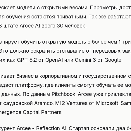
ускает модели с открытыми весами. Параметры дост
ля обучения остаются приватными. Так же работают
В штате Arcee AI всего 30 человек.
анирует обучить открытую модель с более чем 1 тр
 Это должно сократить отставание от передовых за
их как GPT 5.2 от OpenAI или Gemini 3 от Google.
вивает бизнес в корпоративном и государственном с
здаст платформу, где клиенты смогут обучать ее м
 данных. По данным Pitchbook, Arcee уже привлекл
 саудовской Aramco, M12 Ventures от Microsoft, Sa
ergence Capital Partners.
урент Arcee - Reflection AI. Стартап основали два 