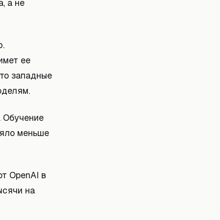
, а не
.
имет ее
что западные
оделям.
. Обучение
няло меньше
от OpenAI в
ысячи на