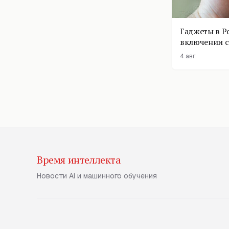
Гаджеты в Р
включении с
помощник п
4 авг.
Время интеллекта
Новости AI и машинного обучения