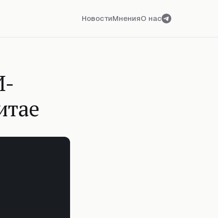
Новости
Мнения
О нас
И-
итае