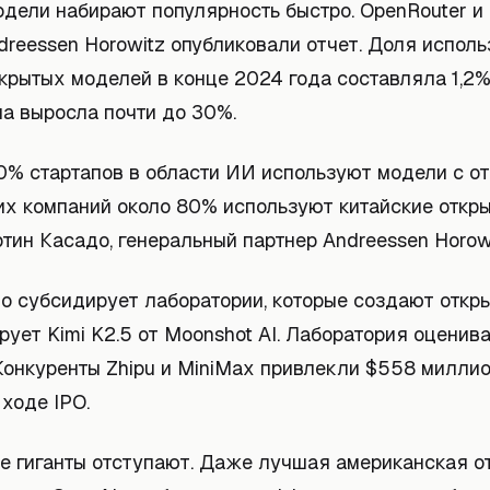
одели набирают популярность быстро. OpenRouter и
dreessen Horowitz опубликовали отчет. Доля испол
крытых моделей в конце 2024 года составляла 1,2%
на выросла почти до 30%.
0% стартапов в области ИИ используют модели с о
их компаний около 80% используют китайские откры
тин Касадо, генеральный партнер Andreessen Horowi
но субсидирует лаборатории, которые создают откр
ует Kimi K2.5 от Moonshot AI. Лаборатория оценива
Конкуренты Zhipu и MiniMax привлекли $558 милли
ходе IPO.
е гиганты отступают. Даже лучшая американская о