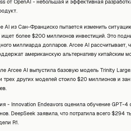
ss от OpenAI - небольшая и эффективная разработка
родукт.
e AI из Сан-Франциско пытается изменить ситуацию
 ищет более $200 миллионов инвестиций. Это подн
ного миллиарда долларов. Arcee AI рассчитывает, 
оддержат американскую альтернативу китайским м
ле Arcee AI выпустила базовую модель Trinity Large
e и трех других моделей стоило $20 миллионов и за
ев.
я - Innovation Endeavors оценила обучение GPT-4 
ов. DeepSeek заявила, что потратила всего $294 т
ели R1.