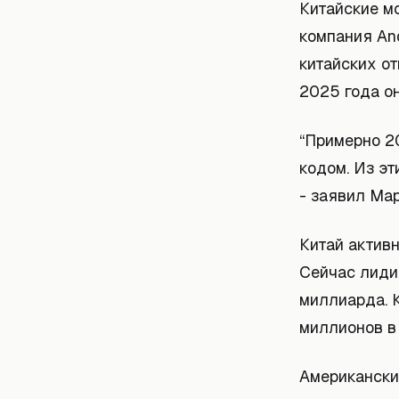
Китайские м
компания An
китайских от
2025 года о
“Примерно 2
кодом. Из эт
- заявил Мар
Китай актив
Сейчас лидир
миллиарда. 
миллионов в 
Американски