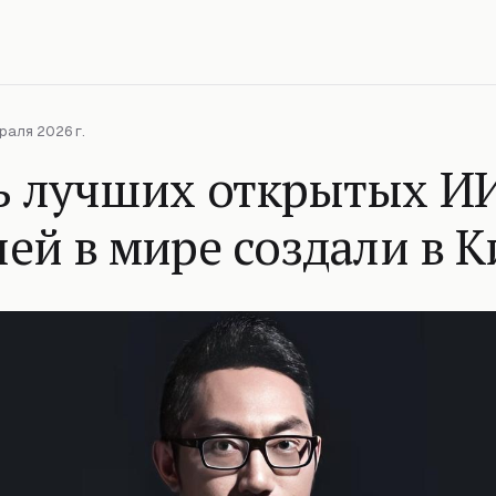
раля 2026 г.
ь лучших открытых И
ей в мире создали в К