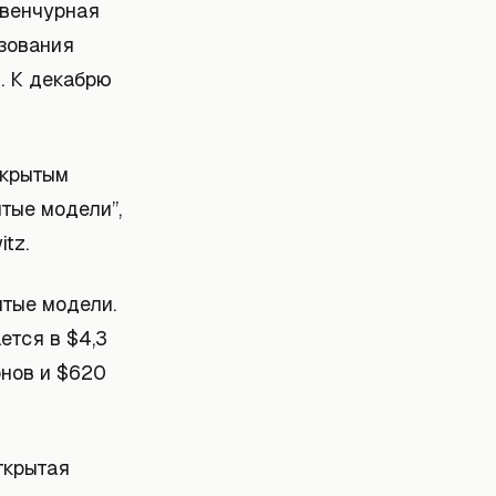
 венчурная
ьзования
. К декабрю
ткрытым
тые модели”,
tz.
ытые модели.
ется в $4,3
онов и $620
ткрытая