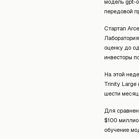
модель gpt-o
передовой п
Стартап Arce
Лаборатория
оценку до од
инвесторы п
На этой неде
Trinity Larg
шести месяц
Для сравнени
$100 миллион
обучение мод