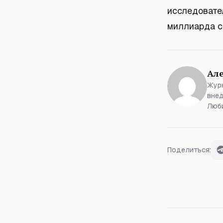
исследовате
миллиарда с
Ал
Журн
внед
Люби
Поделиться: