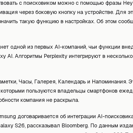
вовать с поисковиком можно с помощью фразы Hey 
ивация через боковую кнопку на устройстве. Для эт
значить такую функцию в настройках. Об этом сооб
танет одной из первых AI-компаний, чьи функции вне
xy AI. Алгоритмы Perplexity интегрируют в несколь
аметки, Часы, Галерея, Календарь и Напоминания. 
 которыми пользуются владельцы смартфонов ежед
обности компания не раскрыла.
amsung договаривается об интеграции AI-поисковика 
alaxy S26, рассказывал Bloomberg. По данным изда