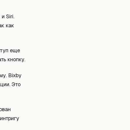
 Siri.
ак как
ступ еще
ть кнопку.
му. Bixby
ции. Это
ован
 интригу