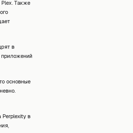
Plex. Также
ого
щает
дрят в
ко приложений
Это основные
невно.
Perplexity в
ния,