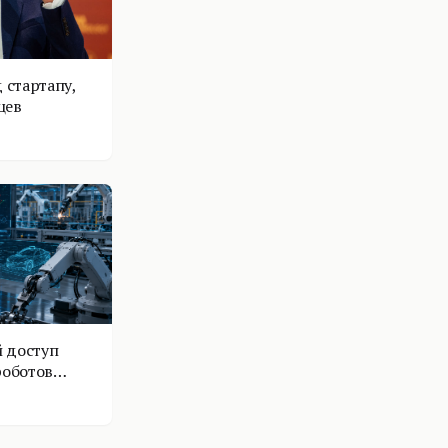
 стартапу,
цев
 доступ
роботов