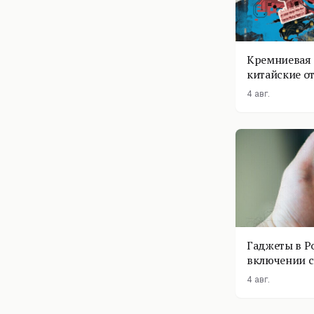
Кремниевая 
китайские о
4 авг.
Гаджеты в Р
включении с
помощник п
4 авг.