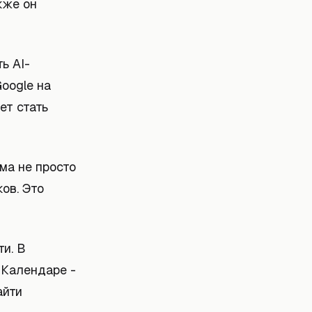
кже он
ь AI-
oogle на
ет стать
ма не просто
ов. Это
и. В
 Календаре -
айти