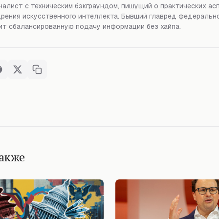
алист с техническим бэкграундом, пишущий о практических ас
рения искусственного интеллекта. Бывший главред федерально
т сбалансированную подачу информации без хайпа.
также