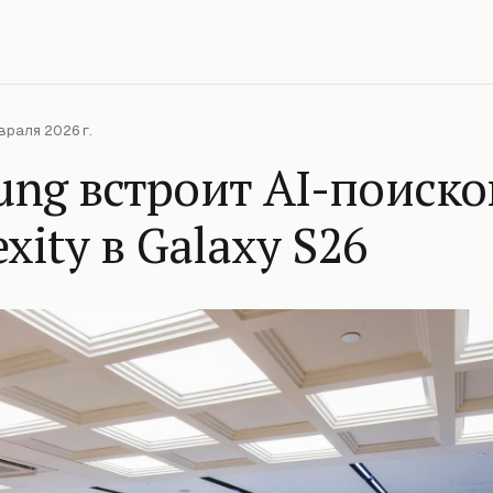
враля 2026 г.
ng встроит AI-поиско
exity в Galaxy S26