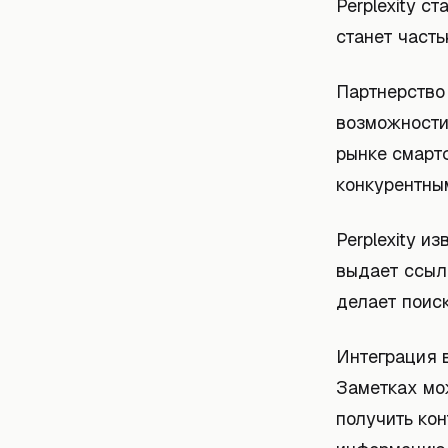
Perplexity с
станет часть
Партнерство 
возможности 
рынке смарт
конкурентны
Perplexity и
выдает ссылк
делает поис
Интеграция 
Заметках мо
получить кон