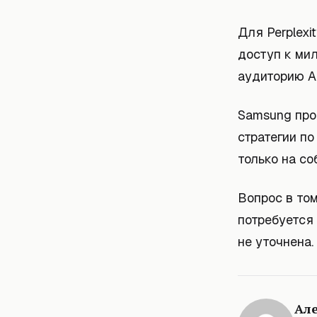
Для Perplexi
доступ к ми
аудиторию A
Samsung прод
стратегии по
только на со
Вопрос в том
потребуется 
не уточнена.
Ал