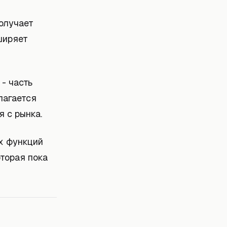
получает
ширяет
 - часть
лагается
я с рынка.
ех функций
оторая пока