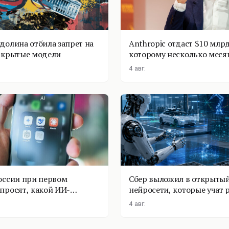
долина отбила запрет на
Anthropic отдаст $10 млрд
ткрытые модели
которому несколько меся
4 авг.
оссии при первом
Сбер выложил в открытый
просят, какой ИИ-
нейросети, которые учат 
оставить
физике
4 авг.