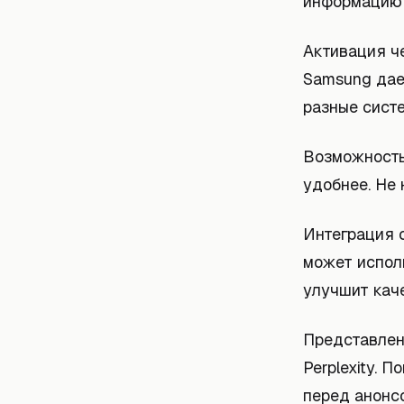
информацию 
Активация че
Samsung дае
разные сист
Возможность 
удобнее. Не 
Интеграция с
может исполь
улучшит кач
Представлени
Perplexity. 
перед анонс