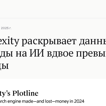
 2025 г.
exity раскрывает данн
оды на ИИ вдвое прев
ды