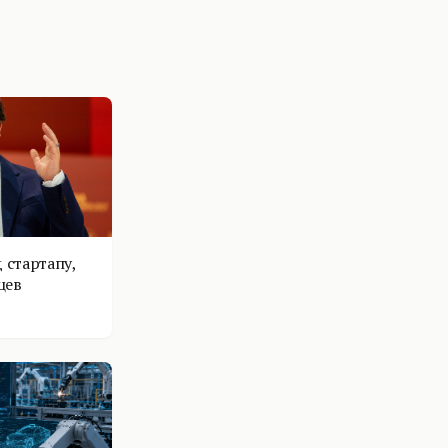
 стартапу,
цев