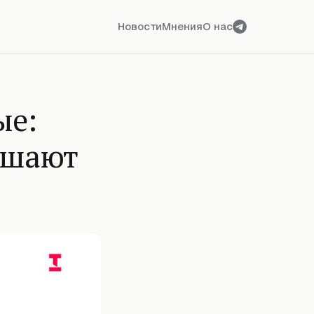
Новости
Мнения
О нас
ые:
ышают