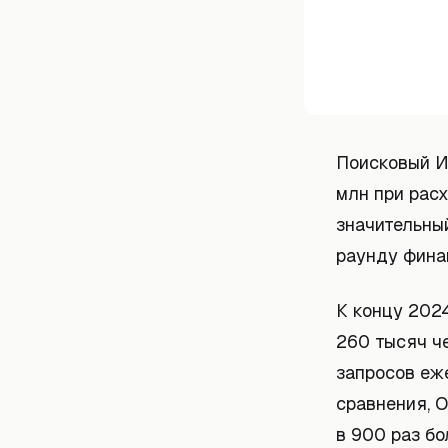
Поисковый ИИ
млн при расх
значительный
раунду фина
К концу 202
260 тысяч че
запросов еже
сравнения, O
в 900 раз бо