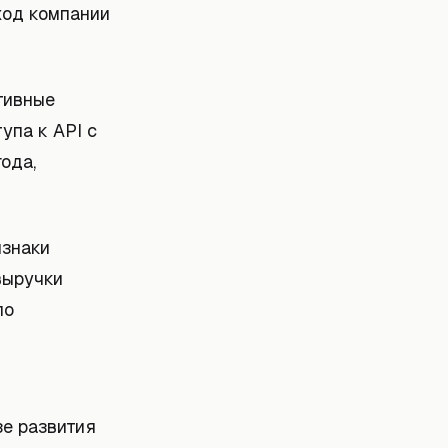
ход компании
тивные
упа к API с
ода,
изнаки
выручки
по
зе развития