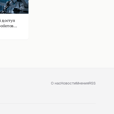
 доступ
роботов
О нас
Новости
Мнения
RSS