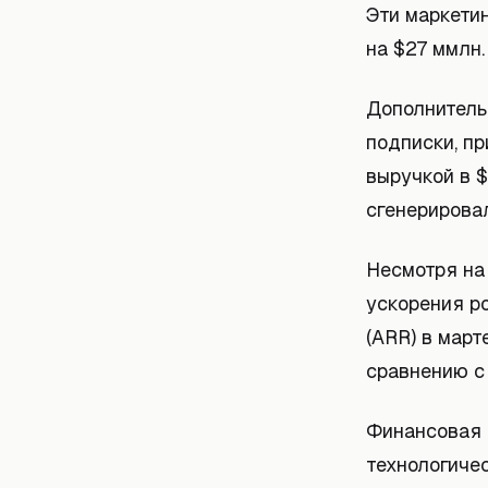
Эти маркети
на $27 ммлн.
Дополнитель
подписки, пр
выручкой в $
сгенерировал
Несмотря на 
ускорения р
(ARR) в мар
сравнению с
Финансовая с
технологичес