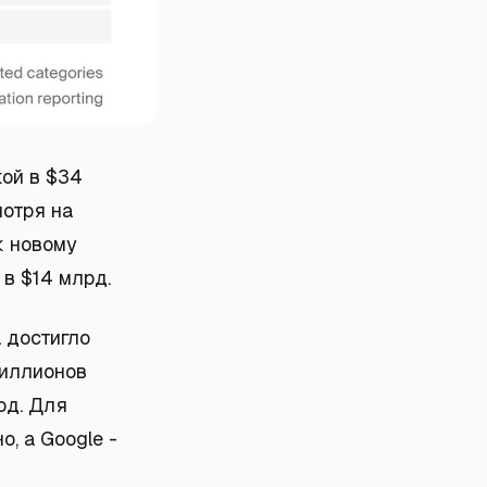
кой в $34
мотря на
к новому
в $14 млрд.
 достигло
миллионов
од. Для
, а Google -