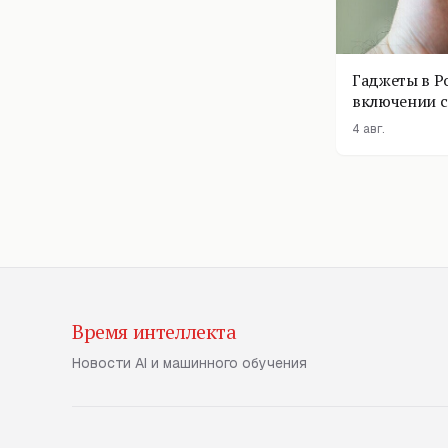
Гаджеты в Р
включении с
помощник п
4 авг.
Время интеллекта
Новости AI и машинного обучения