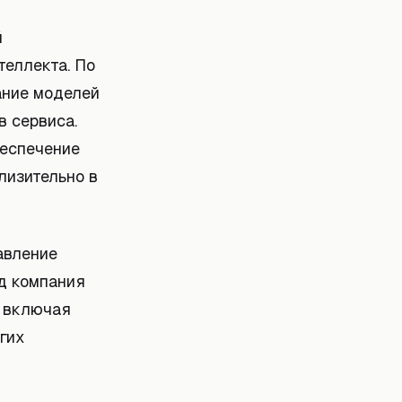
й
теллекта. По
ание моделей
в сервиса.
беспечение
лизительно в
авление
од компания
, включая
гих