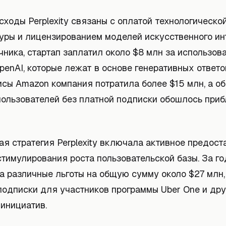
ходы Perplexity связаны с оплатой технологическо
уры и лицензированием моделей искусственного ин
ника, стартап заплатил около $8 млн за использов
OpenAI, которые лежат в основе генеративных ответо
исы Amazon компания потратила более $15 млн, а о
пользователей без платной подписки обошлось приб
я стратегия Perplexity включала активное предост
стимулирования роста пользовательской базы. За г
а различные льготы на общую сумму около $27 млн
подписки для участников программы Uber One и дру
инициатив.