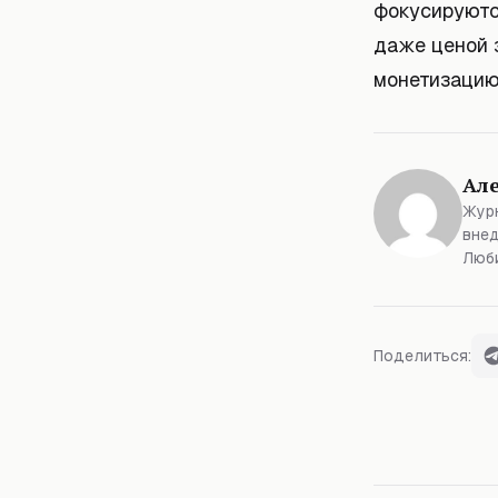
фокусируются
даже ценой 
монетизацию
Ал
Журн
внед
Люби
Поделиться: