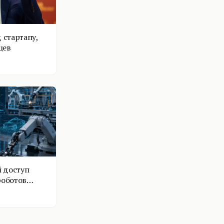
 стартапу,
цев
 доступ
роботов