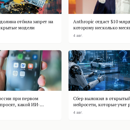
долина отбила запрет на
Anthropic отдаст $10 млрд
ткрытые модели
которому несколько меся
4 авг.
оссии при первом
Сбер выложил в открытый
просят, какой ИИ-
нейросети, которые учат 
оставить
физике
4 авг.