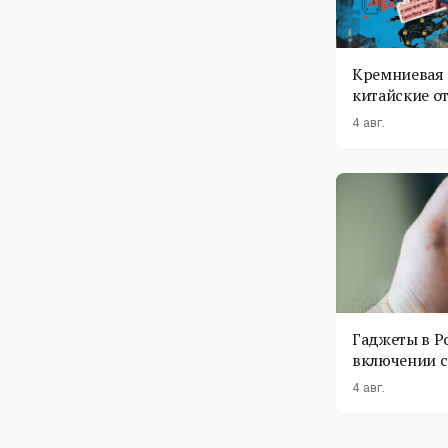
Кремниевая 
китайские о
4 авг.
Гаджеты в Р
включении с
помощник п
4 авг.