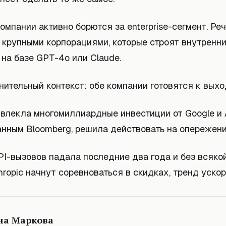
омпании активно борются за enterprise-сегмент. Реч
 крупными корпорациями, которые строят внутренни
на базе GPT-4o или Claude.
нительный контекст: обе компании готовятся к выхо
ривлекла многомиллиардные инвестиции от Google и
анным Bloomberg, решила действовать на опережени
I-вызовов падала последние два года и без всякой
hropic начнут соревноваться в скидках, тренд ускор
на Маркова