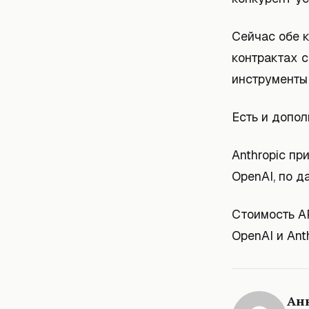
Сейчас обе к
контрактах с
инструменты 
Есть и допол
Anthropic п
OpenAI, по д
Стоимость AP
OpenAI и Ant
Ан