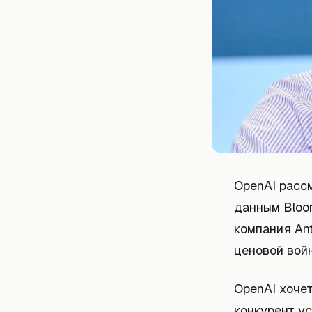
OpenAI расс
данным Bloo
компания Ant
ценовой войн
OpenAI хочет
конкурент ус