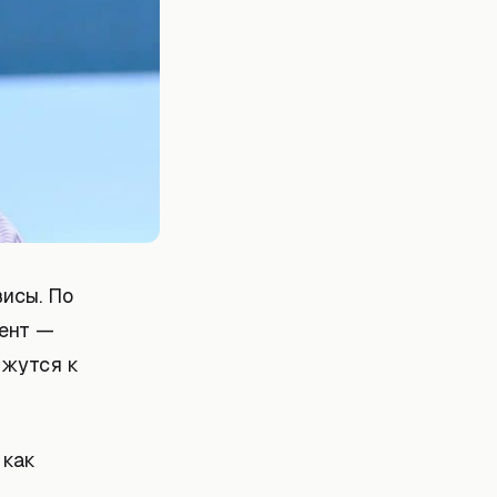
исы. По
рент —
ижутся к
 как