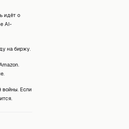
ь идёт о
е AI-
ду на биржу.
 Amazon.
е.
 войны. Если
ится.