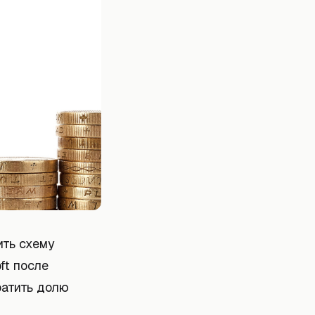
ить схему
ft после
ратить долю