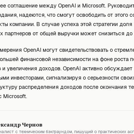
е соглашение между OpenAI и Microsoft. Руководит
дания, надеются, что смогут освободить от этого 
ты компании. В случае успеха этой стратегии доля
х партнеров от общей выручки может снизиться до
мерения OpenAI могут свидетельствовать о стремл
большей финансовой независимости на фоне роста 
 и увеличения доходов. OpenAI активно обсуждает 
ыми инвесторами, сигнализируя о серьезности свои
руктуру распределения доходов после окончания т
 Microsoft.
ександр Чернов
алист с техническим бэкграундом, пишущий о практических ас