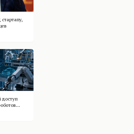
 стартапу,
цев
 доступ
роботов