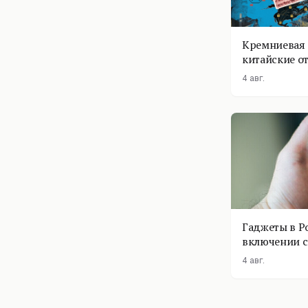
Кремниевая 
китайские о
4 авг.
Гаджеты в Р
включении с
помощник п
4 авг.