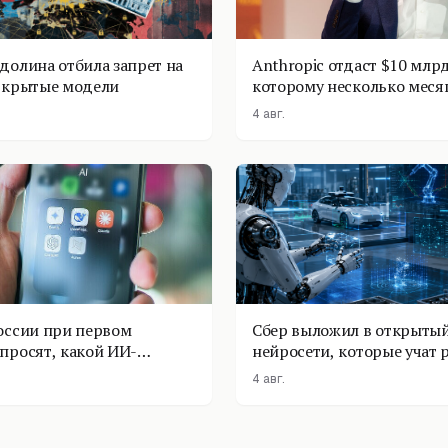
долина отбила запрет на
Anthropic отдаст $10 млрд
ткрытые модели
которому несколько меся
4 авг.
оссии при первом
Сбер выложил в открытый
просят, какой ИИ-
нейросети, которые учат 
оставить
физике
4 авг.