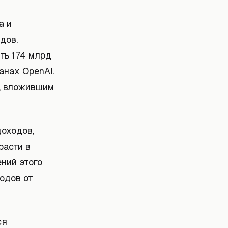
а и
дов.
ть 174 млрд
анах OpenAI.
I, вложившим
доходов,
расти в
ний этого
ходов от
ся