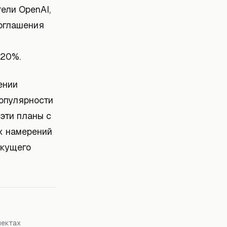
ели OpenAI,
соглашения
 20%.
ении
популярности
эти планы с
х намерений
екущего
пектах