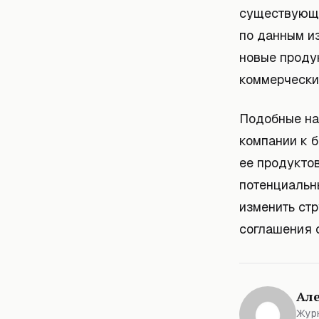
существующе
по данным из
новые продук
коммерчески
Подобные на
компании к 
ее продуктов
потенциальн
изменить ст
соглашения с
Ал
Журн