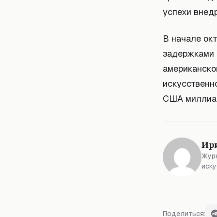
успехи внед
В начале ок
задержками 
американской
искусственн
США миллиар
Ир
Журн
иску
Поделиться: