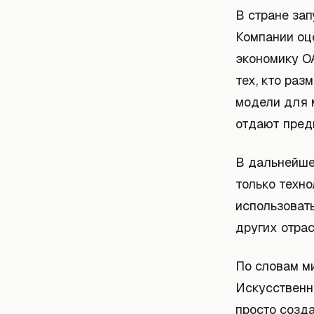
В стране за
Компании оц
экономику О
тех, кто раз
модели для 
отдают пред
В дальнейше
только техн
использовать
других отрас
По словам ми
Искусственн
просто созда