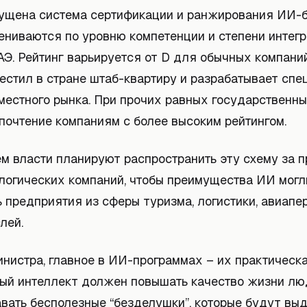
пущена система сертификации и ранжирования ИИ-б
ениваются по уровню компетенции и степени интегр
АЭ. Рейтинг варьируется от D для обычных компани
местил в стране штаб-квартиру и разрабатывает сп
местного рынка. При прочих равных государственны
почтение компаниям с более высоким рейтингом.
м власти планируют распространить эту схему за 
ологических компаний, чтобы преимущества ИИ могл
 предприятия из сферы туризма, логистики, авиапе
лей.
нистра, главное в ИИ-программах – их практическа
ый интеллект должен повышать качество жизни люд
вать бесполезные “безделушки”, которые будут выд