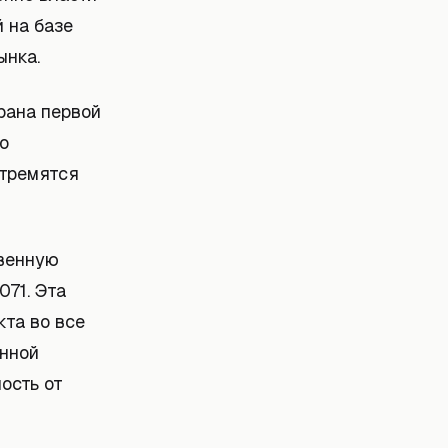
 на базе
ынка.
трана первой
о
стремятся
твенную
071. Эта
та во все
анной
ость от