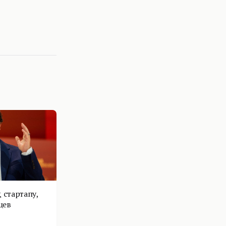
 стартапу,
цев