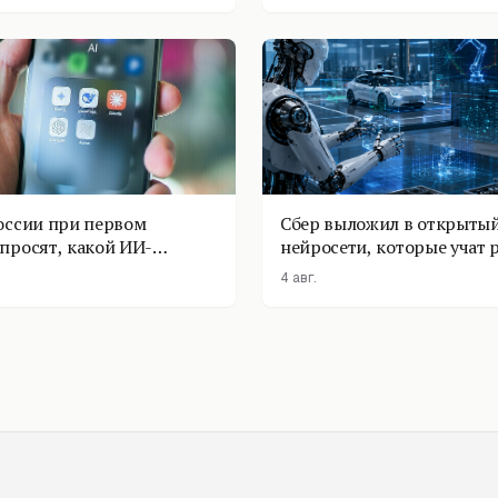
оссии при первом
Сбер выложил в открытый
просят, какой ИИ-
нейросети, которые учат 
оставить
физике
4 авг.