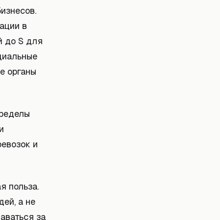
изнесов.
ации в
й до S для
ециальные
е органы
пределы
и
ревозок и
я польза.
ей, а не
аваться за