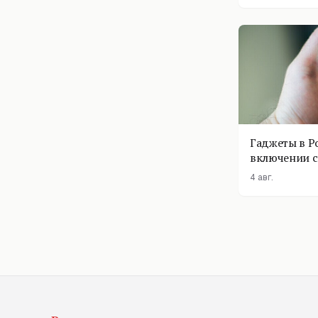
Гаджеты в Р
включении с
помощник п
4 авг.