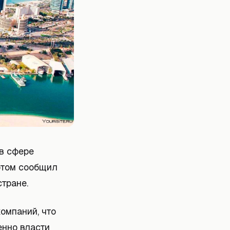
в сфере
 этом сообщил
тране.
омпаний, что
енно власти