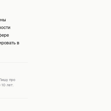
ены
ности
фере
ировать в
Пишу про
 10 лет.