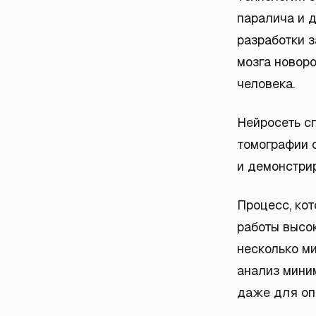
паралича и д
разработки 
мозга новор
человека.
Нейросеть с
томографии 
и демонстри
Процесс, кот
работы высо
несколько м
анализ мини
даже для оп