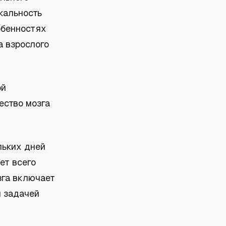
кальность
обенностях
а взрослого
ой
ество мозга
льких дней
ет всего
зга включает
й задачей