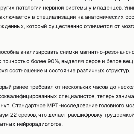
ругих патологий нервной системы у младенцев. Уни
заключается в специализации на анатомических ос
ожденных, который существенно отличается от мозг
пособна анализировать снимки магнитно-резонансн
с точностью более 90%, выделяя серое и белое вещ
руя соотношение и состояние различных структур.
орый ранее требовал от нескольких часов до неско
коквалифицированных специалистов, теперь занима
инут. Стандартное МРТ-исследование головного мо
мум 22 срезов, что делает расшифровку трудоемко
ытных нейрорадиологов.