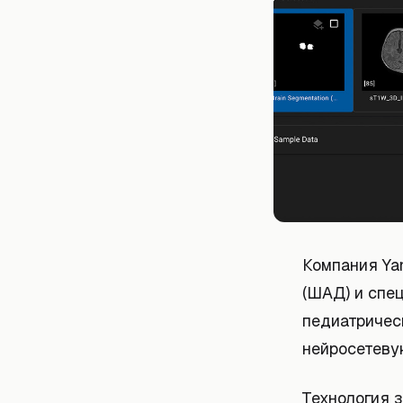
Компания Ya
(ШАД) и спе
педиатричес
нейросетеву
Технология 