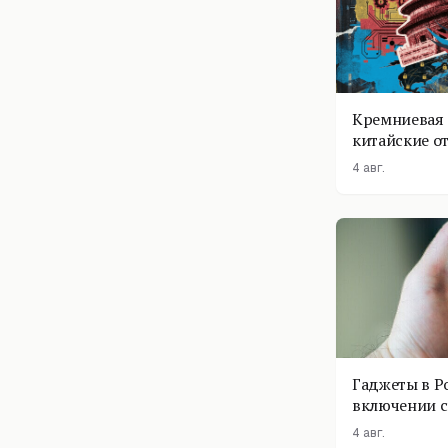
Кремниевая 
китайские о
4 авг.
Гаджеты в Р
включении с
помощник п
4 авг.