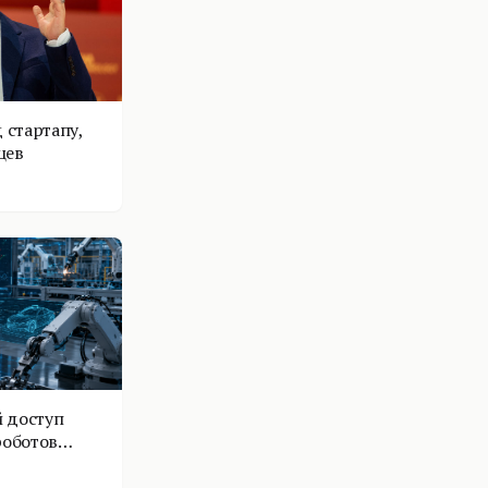
 стартапу,
цев
 доступ
роботов