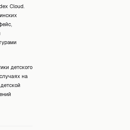
ex Cloud.
цинских
фейс,
м
турами
ики детского
 случаях на
 детской
ений