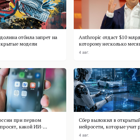
долина отбила запрет на
Anthropic отдаст $10 млрд
ткрытые модели
которому несколько меся
4 авг.
оссии при первом
Сбер выложил в открытый
просят, какой ИИ-
нейросети, которые учат 
оставить
физике
4 авг.