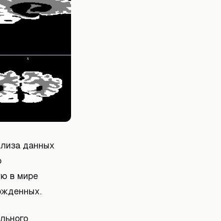
ализа данных
о
ую в мире
ожденных.
ального