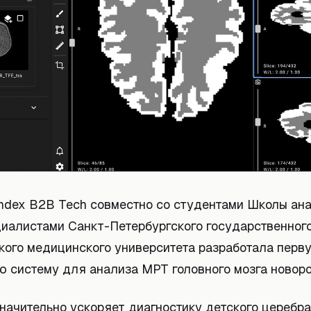
ndex B2B Tech совместно со студентами Школы ан
циалистами Санкт-Петербургского государственног
кого медицинского университета разработала перв
ю систему для анализа МРТ головного мозга новор
значительно ускоряет диагностику детского церебр