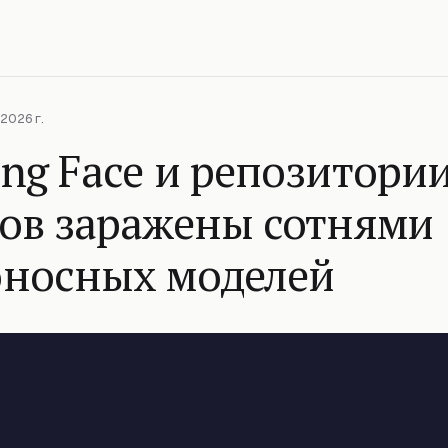
2026 г.
ng Face и репозитории
тов заражены сотнями
оносных моделей