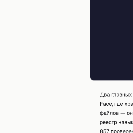
Два главных
Face, где х
файлов — он
реестр навык
857 провере