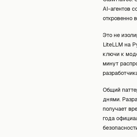
AI-агентов 
откровенно 
Это не изол
LiteLLM на 
ключи к моде
минут распр
разработчика
Общий патте
днями. Разра
получает вр
года официа
безопасности