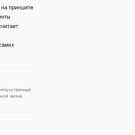
 на принципе
енты
считает
 самих
 искусственный
вной жизни.