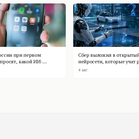
оссии при первом
Сбер выложил в открытый
просят, какой ИИ-
нейросети, которые учат 
оставить
физике
4 авг.