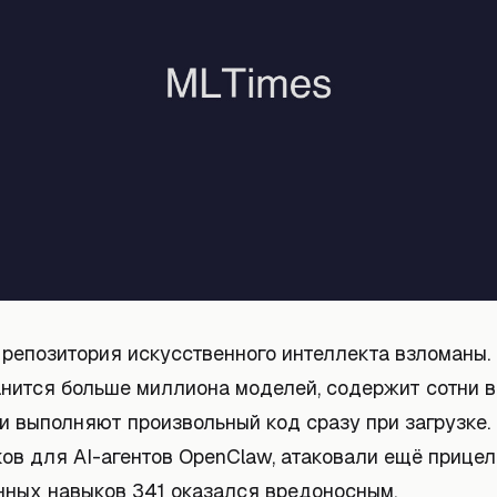
 репозитория искусственного интеллекта взломаны.
ранится больше миллиона моделей, содержит сотни 
и выполняют произвольный код сразу при загрузке.
ов для AI-агентов OpenClaw, атаковали ещё прицел
нных навыков 341 оказался вредоносным.