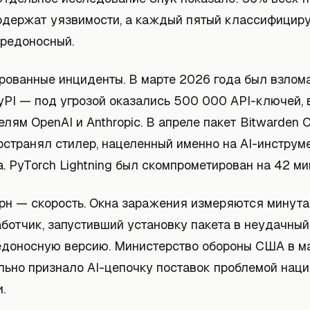
содержат уязвимости, а каждый пятый классифициру
вредоносный.
ированные инциденты. В марте 2026 года был взлом
PyPI — под угрозой оказались 500 000 API-ключей,
лям OpenAI и Anthropic. В апреле пакет Bitwarden 
остранял стилер, нацеленный именно на AI-инструм
. PyTorch Lightning был скомпрометирован на 42 ми
рн — скорость. Окна заражения измеряются минутам
ботчик, запустивший установку пакета в неудачный
едоносную версию. Министерство обороны США в м
льно признало AI-цепочку поставок проблемой нац
.