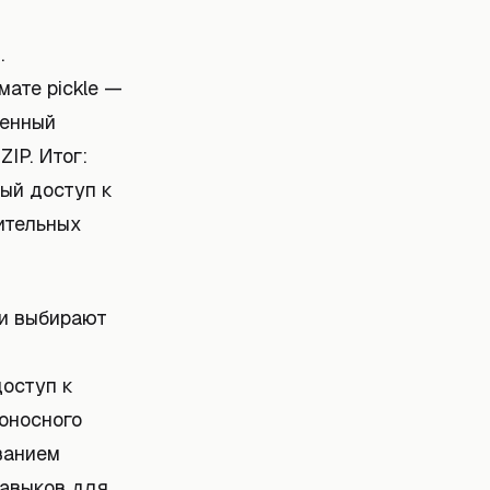
.
ате pickle —
оенный
IP. Итог:
ный доступ к
ительных
ми выбирают
доступ к
доносного
ванием
навыков для