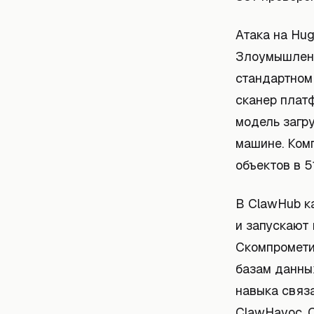
Атака на Hug
Злоумышленн
стандартном
сканер платф
модель загр
машине. Ком
объектов в 5
В ClawHub к
и запускают 
Скомпромети
базам данных
навыка связ
ClawHavoc. 