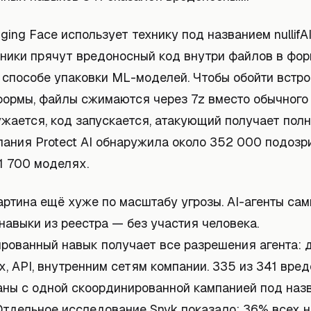
ging Face использует технику под названием nullifAI
ики прячут вредоносный код внутри файлов в форм
 способе упаковки ML-моделей. Чтобы обойти встр
ормы, файлы сжимаются через 7z вместо обычного Z
ужается, код запускается, атакующий получает пол
пания Protect AI обнаружила около 352 000 подозр
1 700 моделях.
артина ещё хуже по масштабу угрозы. AI-агенты са
навыки из реестра — без участия человека.
рованный навык получает все разрешения агента: 
, API, внутренним сетям компании. 335 из 341 вре
аны с одной скоординированной кампанией под наз
Отдельное исследование Snyk показало: 36% всех 