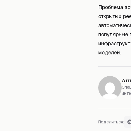
Проблема ар
открытых ре
автоматическ
популярные 
инфраструкт
моделей.
Ан
Спец
инте
Поделиться: