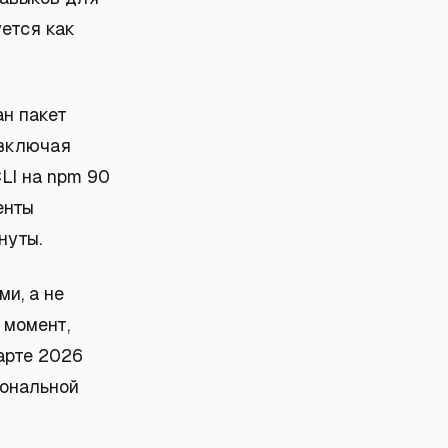
ется как
ан пакет
 включая
CLI на npm 90
енты
нуты.
и, а не
 момент,
арте 2026
иональной