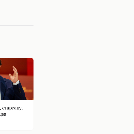
 стартапу,
цев