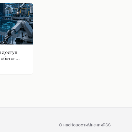
 доступ
роботов
О нас
Новости
Мнения
RSS