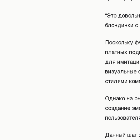
“Это доволь
блондинки с
Поскольку фу
платных подп
для имитаци
визуальные 
стилями ком
Однако на р
создание эм
пользовател
Данный шаг 