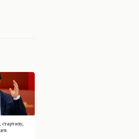
 стартапу,
цев