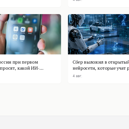
оссии при первом
Сбер выложил в открытый
просят, какой ИИ-
нейросети, которые учат 
оставить
физике
4 авг.