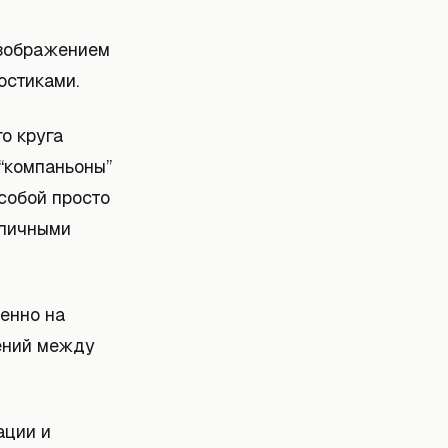
изображением
остиками.
о круга
“компаньоны”
собой просто
зличными
енно на
ений между
ации и