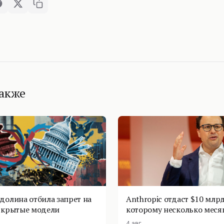
также
долина отбила запрет на
Anthropic отдаст $10 млрд
ткрытые модели
которому несколько меся
4 авг.