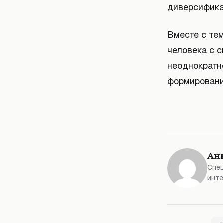
диверсифика
Вместе с тем
человека с 
неоднократн
формировани
Ан
Спец
инте