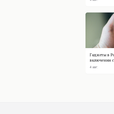
Гаджеты в Р
включении с
помощник п
4 авг.