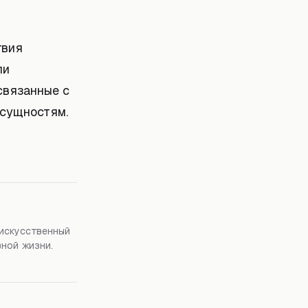
твия
ли
связанные с
 сущностям.
 искусственный
вной жизни.