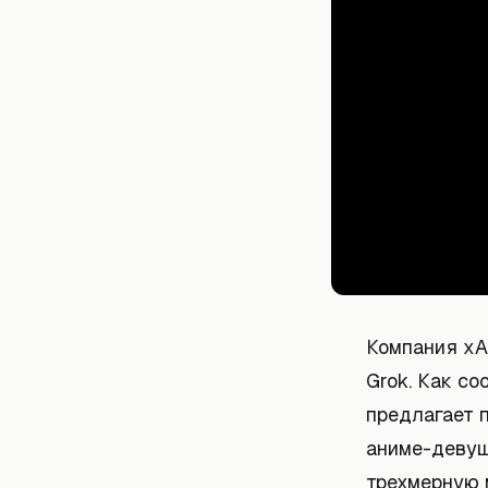
Компания xA
Grok. Как с
предлагает 
аниме-девушк
трехмерную 