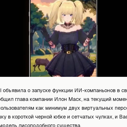
I объявила о запуске функции ИИ-компаньонов в св
ообщил глава компании Илон Маск, на текущий моме
пользователям как минимум двух виртуальных персо
у в короткой черной юбке и сетчатых чулках, и Ba
модель лисоподобного существа.