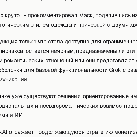
но круто”, - прокомментировал Маск, поделившись 
 готическим стилем одежды и прической с двумя хв
нкция только что стала доступна для ограниченног
исчиков, остается неясным, предназначены ли эти 
и романтических отношений или они представляют 
оболочки для базовой функциональности Grok с ра
муникации.
ынке уже существуют решения, ориентированные им
оциональных и псевдоромантических взаимоотнош
ями и ИИ.
xAI отражает продолжающуюся стратегию монетиз