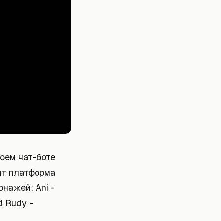
оем чат-боте
нт платформа
нажей: Ani -
d Rudy -