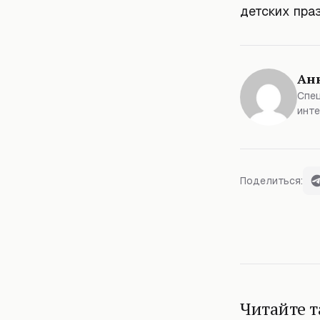
детских пра
Ан
Спец
инте
Поделиться:
Читайте 