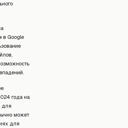
ьного
ла
 в Google
ьзование
йлов,
 возможность
впадений.
ее
2024 года на
т для
бычно может
ниях для