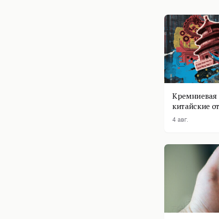
Кремниевая 
китайские о
4 авг.