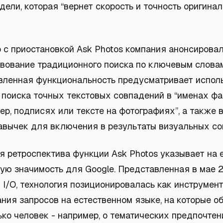
дели, которая “вернет скорость и точность оригинал
 с приостановкой Ask Photos компания анонсирова
вование традиционного поиска по ключевым словам
овленная функциональность предусматривает испол
 поиска точных текстовых совпадений в “именах фа
ер, подписях или тексте на фотографиях”, а также
кавычек для включения в результаты визуальных со
я ретроспектива функции Ask Photos указывает на 
кую значимость для Google. Представленная в мае 
 I/O, технология позиционировалась как инструмен
ния запросов на естественном языке, на которые о
ько человек - например, о тематических предпочте