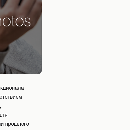
нкционала
ветствием
,
для
ни прошлого