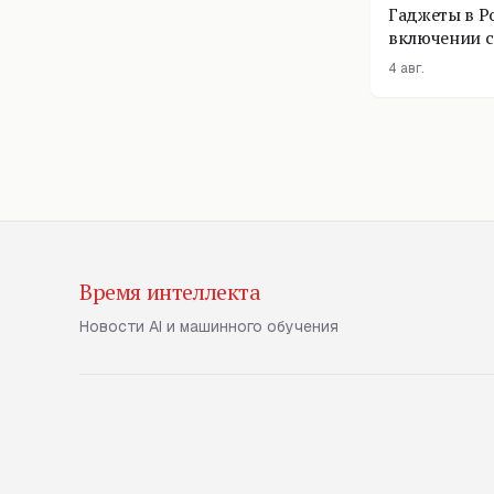
Гаджеты в Р
включении с
помощник п
4 авг.
Время интеллекта
Новости AI и машинного обучения