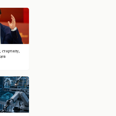
 стартапу,
цев