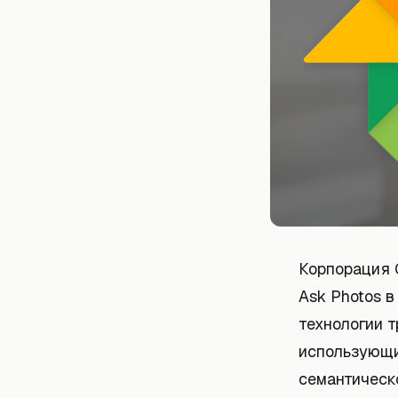
Корпорация 
Ask Photos в
технологии 
использующи
семантическ