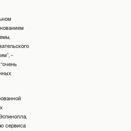
ьном
снованием
емы,
вательского
им”, -
 “очень
енных
рованной
ых
Эспинолла,
ю сервиса