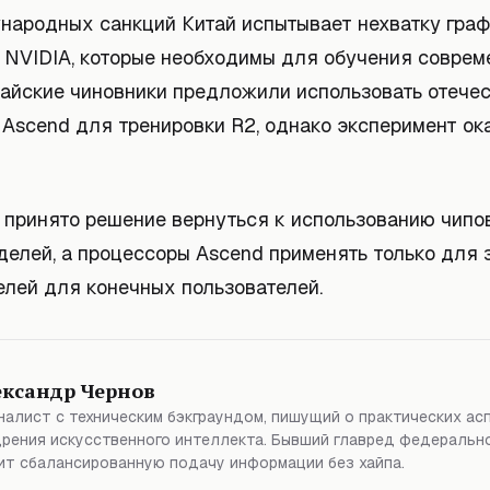
народных санкций Китай испытывает нехватку гра
 NVIDIA, которые необходимы для обучения совре
тайские чиновники предложили использовать отече
 Ascend для тренировки R2, однако эксперимент ок
о принято решение вернуться к использованию чипо
делей, а процессоры Ascend применять только для 
елей для конечных пользователей.
ександр Чернов
алист с техническим бэкграундом, пишущий о практических ас
рения искусственного интеллекта. Бывший главред федерально
т сбалансированную подачу информации без хайпа.