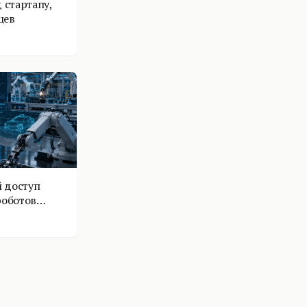
 стартапу,
цев
 доступ
роботов