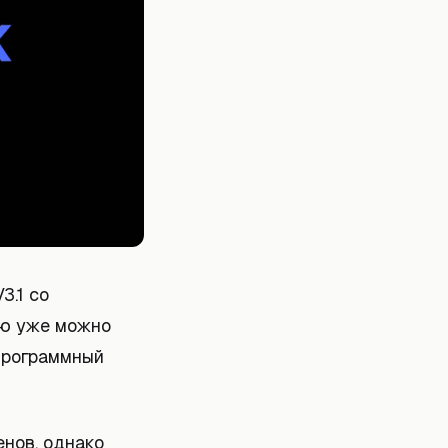
3.1 со
ию уже можно
программный
енов, однако