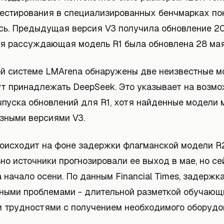
тестирования в специализированных бенчмарках по
сь. Предыдущая версия V3 получила обновление 20
я рассуждающая модель R1 была обновлена 28 мая
ой системе LMArena обнаружены две неизвестные м
ут принадлежать DeepSeek. Это указывает на возм
ыпуска обновлений для R1, хотя найденные модели 
азными версиями V3.
роисходит на фоне задержки флагманской модели R2
о источники прогнозировали ее выход в мае, но се
 начало осени. По данным Financial Times, задержк
ными проблемами - длительной разметкой обучающ
и трудностями с получением необходимого оборудо