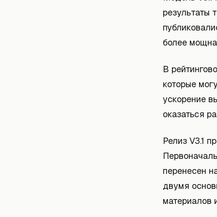
результаты 
публиковали
более мощна
В рейтингов
которые мог
ускорение в
оказаться р
Релиз V3.1 п
Первоначальн
перенесен на
двумя основ
материалов 