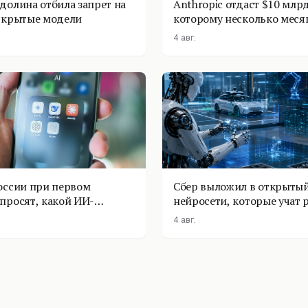
долина отбила запрет на
Anthropic отдаст $10 млрд
ткрытые модели
которому несколько меся
4 авг.
оссии при первом
Сбер выложил в открытый
просят, какой ИИ-
нейросети, которые учат 
оставить
физике
4 авг.