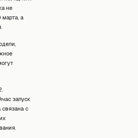
ка не
 марта, а
.
одели,
ожное
могут
.
йчас запуск
а связана с
их
вания.