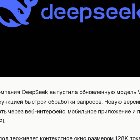
омпания DeepSeek выпустила обновленную модель V
функцией быстрой обработки запросов. Новую верс
ать через веб-интерфейс, мобильное приложение и 
I.
 поддерживает контекстное окно размером 128K ток