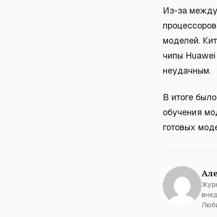
Из-за между
процессоров
моделей. Ки
чипы Huawei
неудачным.
В итоге был
обучения мо
готовых мод
Ал
Журн
внед
Люби