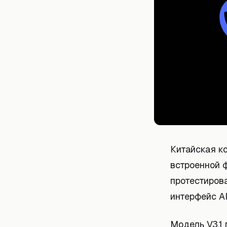
Китайская к
встроенной 
протестиров
интерфейс AP
Модель V3.1