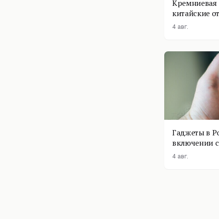
Кремниевая 
китайские о
4 авг.
Гаджеты в Р
включении с
помощник п
4 авг.