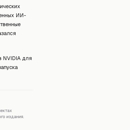
фических
менных ИИ-
ственные
азался
в NVIDIA для
запуска
пектах
го издания.