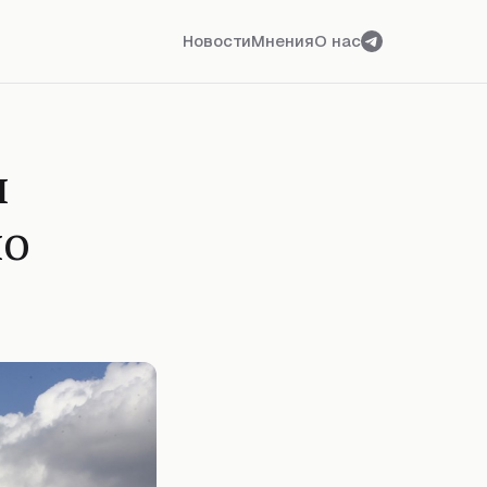
Новости
Мнения
О нас
л
по