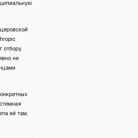
инципиальную
тцеровской
hropic
т отбору
явно не
анцами
конкретных
истемная
ла её там,