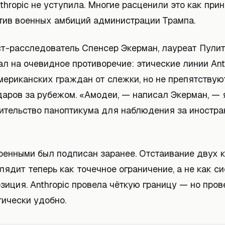
thropic не уступила. Многие расценили это как пр
тив военных амбиций администрации Трампа.
т-расследователь Спенсер Экерман, лауреат Пули
ал на очевидное противоречие: этические линии Ant
ериканских граждан от слежки, но не препятствую
даров за рубежом. «Амодеи, — написал Экерман, — 
оительство паноптикума для наблюдения за иностр
военными был подписан заранее. Отстаивание двух 
лядит теперь как точечное ограничение, а не как с
зиция. Anthropic провела чёткую границу — но прове
тически удобно.