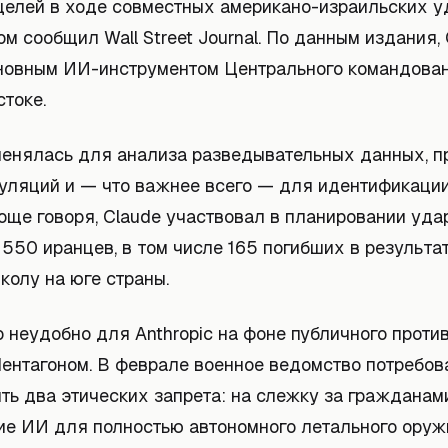
целей в ходе совместных американо-израильских у
ом сообщил Wall Street Journal. По данным издания,
новным ИИ-инструментом Центрального командова
токе.
енялась для анализа разведывательных данных, п
уляций и — что важнее всего — для идентификаци
още говоря, Claude участвовал в планировании уда
550 иранцев, в том числе 165 погибших в результат
колу на юге страны.
 неудобно для Anthropic на фоне публичного проти
Пентагоном. В феврале военное ведомство потребов
ять два этических запрета: на слежку за граждана
ие ИИ для полностью автономного летального оруж