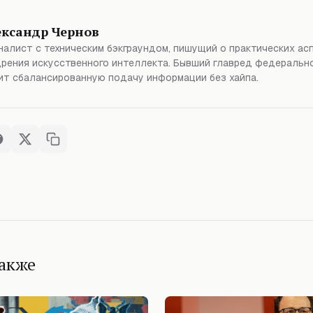
ександр Чернов
алист с техническим бэкграундом, пишущий о практических ас
рения искусственного интеллекта. Бывший главред федерально
т сбалансированную подачу информации без хайпа.
также