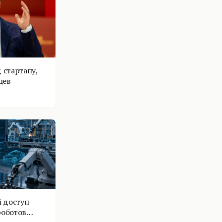
 стартапу,
цев
 доступ
роботов