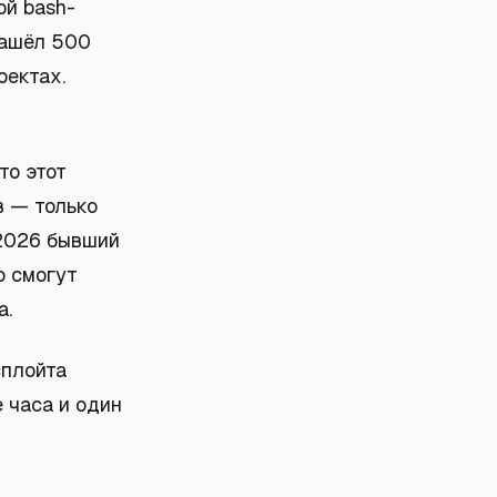
ой bash-
нашёл 500
оектах.
то этот
в — только
 2026 бывший
о смогут
а.
сплойта
 часа и один