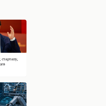
 стартапу,
цев