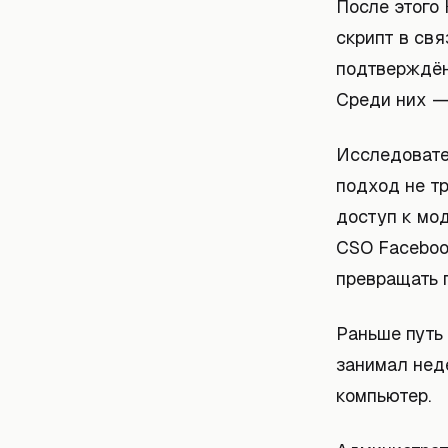
После этого 
скрипт в св
подтверждён
Среди них —
Исследовател
подход не т
доступ к мо
CSO Faceboo
превращать п
Раньше путь 
занимал нед
компьютер.