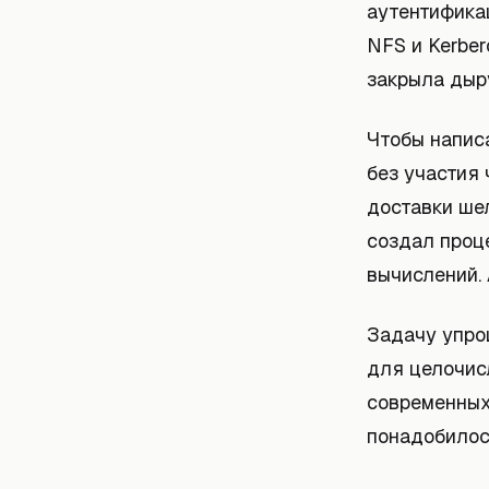
аутентифика
NFS и Kerber
закрыла дыру
Чтобы напис
без участия 
доставки шел
создал проце
вычислений. 
Задачу упрощ
для целочис
современных
понадобилос