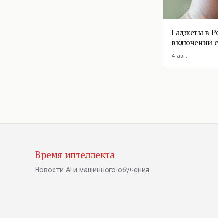
Гаджеты в Р
включении с
помощник п
4 авг.
Время интеллекта
Новости AI и машинного обучения