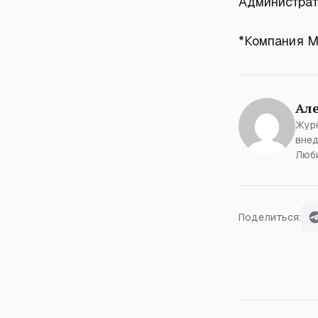
Администрат
*Компания M
Ал
Журн
внед
Люби
Поделиться: