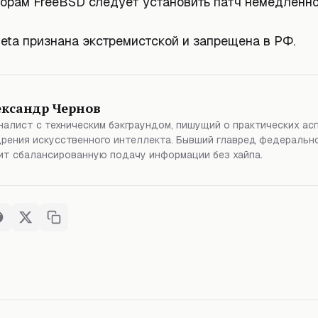
орам FreeBSD следует установить патч немедленно
eta признана экстремистской и запрещена в РФ.
ександр Чернов
алист с техническим бэкграундом, пишущий о практических ас
рения искусственного интеллекта. Бывший главред федерально
т сбалансированную подачу информации без хайпа.