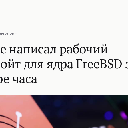
ля 2026 г.
e написал рабочий
ойт для ядра FreeBSD 
е часа