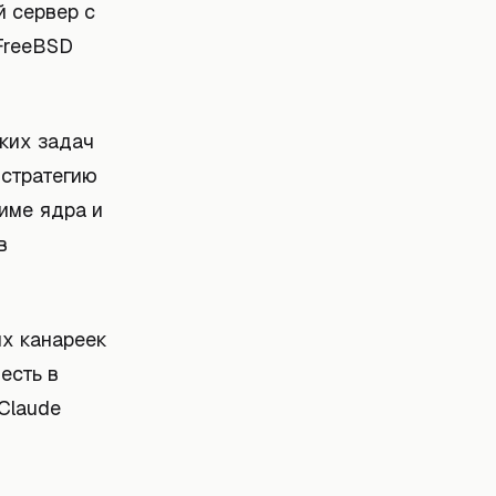
 сервер с
 FreeBSD
ских задач
 стратегию
име ядра и
в
ых канареек
есть в
Claude