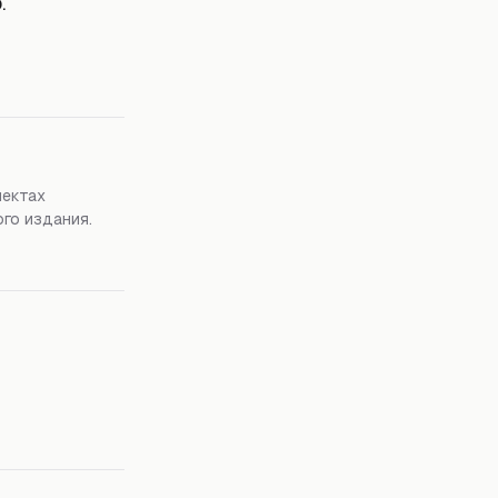
.
пектах
го издания.