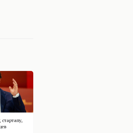
 стартапу,
цев