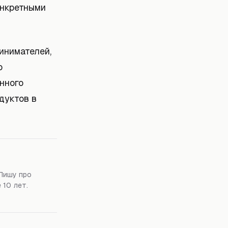
онкретными
инимателей,
о
нного
дуктов в
Пишу про
 10 лет.