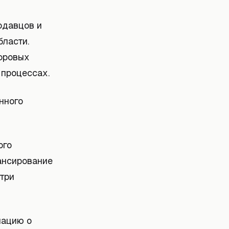
одавцов и
бласти.
ифровых
 процессах.
нного
ого
ансирование
три
мацию о