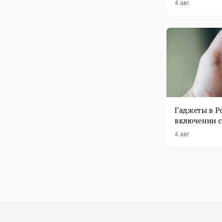
4 авг.
Гаджеты в Р
включении с
помощник п
4 авг.