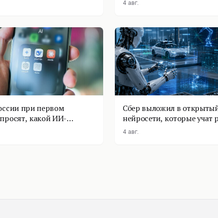
4 авг.
оссии при первом
Сбер выложил в открытый
просят, какой ИИ-
нейросети, которые учат 
оставить
физике
4 авг.