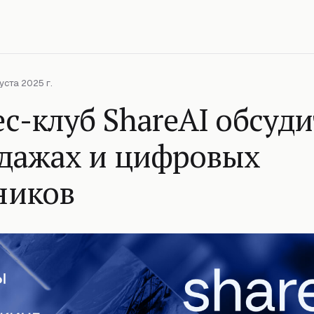
уста 2025 г.
с-клуб ShareAI обсуд
одажах и цифровых
ников