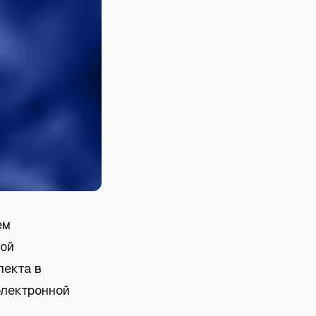
ем
мой
лекта в
электронной