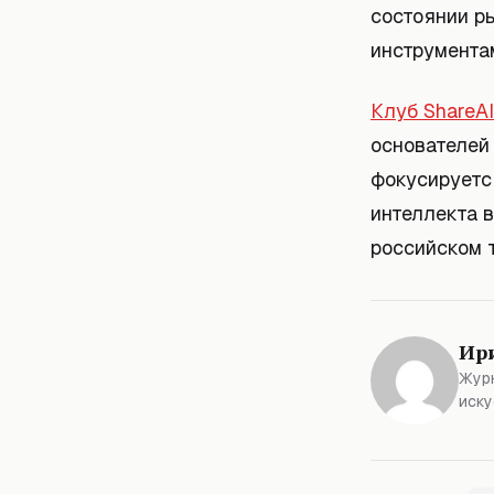
состоянии р
инструмента
Клуб ShareAI
основателей
фокусируетс
интеллекта 
российском 
Ир
Журн
иску