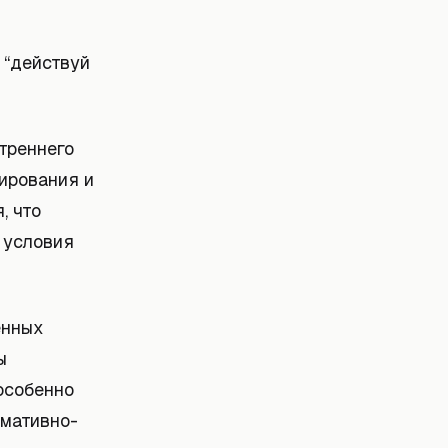
 “действуй
треннего
ирования и
, что
т условия
енных
ы
особенно
рмативно-