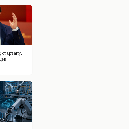
 стартапу,
цев