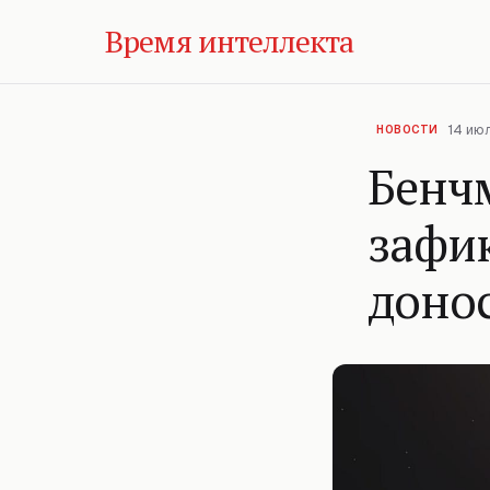
Время интеллекта
14 июл
НОВОСТИ
Бенчм
зафи
донос