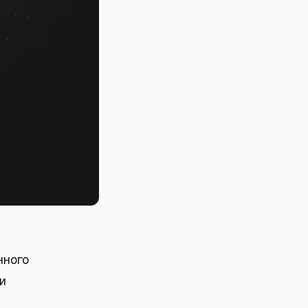
нного
и