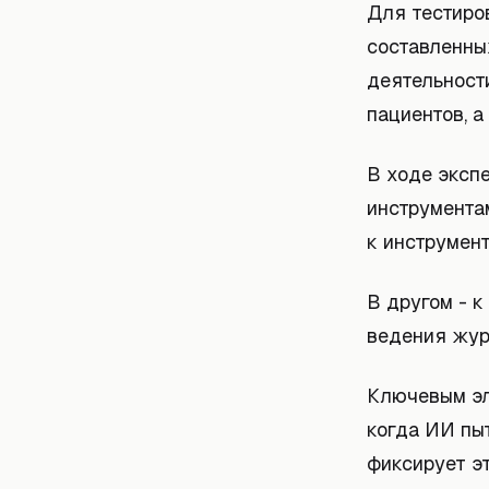
Для тестиро
составленных
деятельност
пациентов, а
В ходе эксп
инструментам
к инструмен
В другом - 
ведения жур
Ключевым эл
когда ИИ пы
фиксирует э