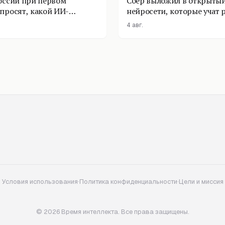
оссии при первом
Сбер выложил в открытый
просят, какой ИИ-
нейросети, которые учат 
оставить
физике
4 авг.
Условия использования
·
Политика конфиденциальности
·
Цели и миссия
© 2026 Время интеллекта. Все права защищены.