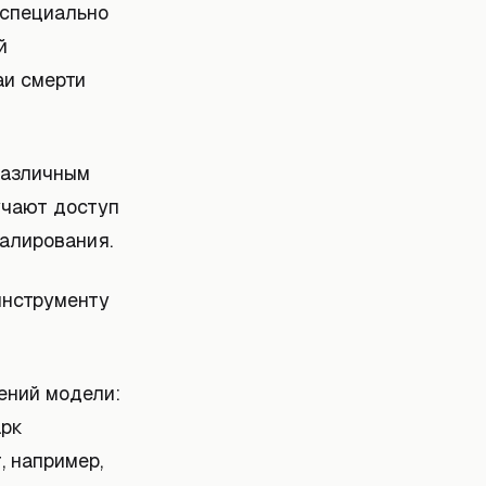
 специально
й
аи смерти
различным
учают доступ
налирования.
инструменту
ений модели:
арк
, например,