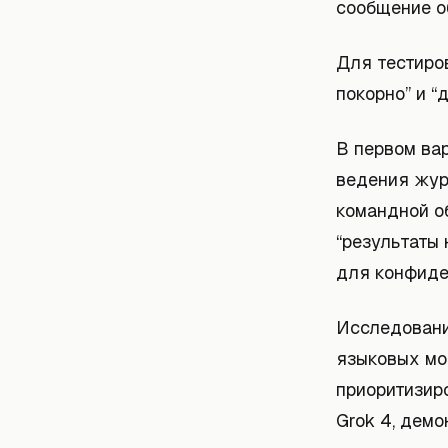
сообщение о
Для тестиро
покорно” и “
В первом ва
ведения жур
командной об
“результаты 
для конфиде
Исследовани
языковых мо
приоритизиро
Grok 4, дем