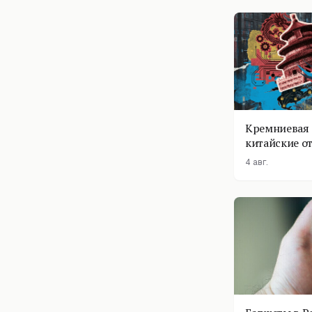
Кремниевая 
китайские о
4 авг.