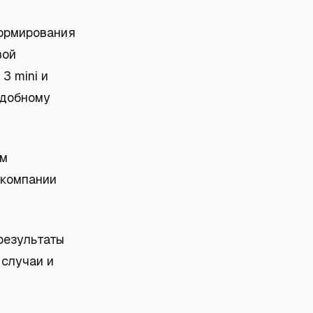
формирования
вой
3 mini и
одобному
ом
 компании
результаты
 случаи и