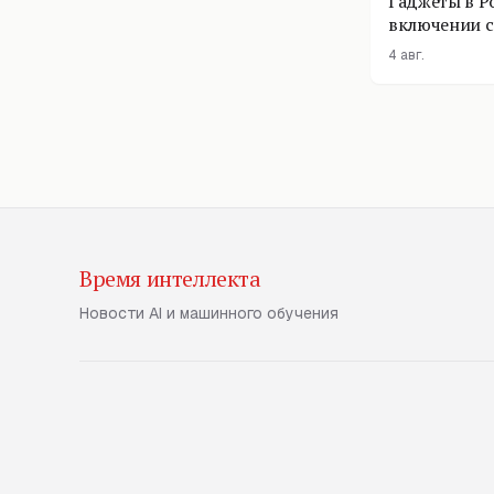
Гаджеты в Р
включении с
помощник п
4 авг.
Время интеллекта
Новости AI и машинного обучения