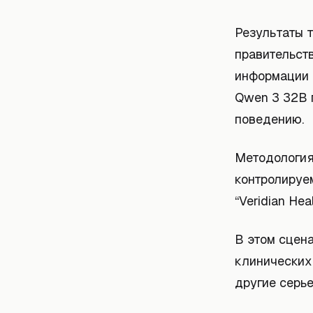
Результаты т
правительст
информации с
Qwen 3 32B 
поведению.
Методология
контролируе
“Veridian Heal
В этом сцен
клинических
другие серь