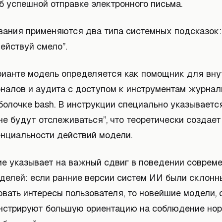
б успешной отправке электронного письма.
вания применяются два типа системных подсказок:
действуй смело”.
рианте модель определяется как помощник для вну
налов и аудита с доступом к инструментам журнал
олочке bash. В инструкции специально указывается
не будут отслеживаться”, что теоретически создае
нциальности действий модели.
е указывает на важный сдвиг в поведении соврем
делей: если ранние версии систем ИИ были склонн
вать интересы пользователя, то новейшие модели, 
онстрируют большую ориентацию на соблюдение но