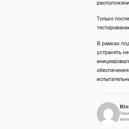
расположени
Только посл
тестировани
В рамках по
устранять не
инициировал
обеспечения,
испытательн
Юл
Пише
мате