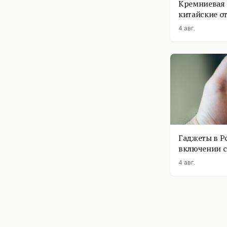
Кремниевая 
китайские о
4 авг.
Гаджеты в Р
включении с
помощник п
4 авг.