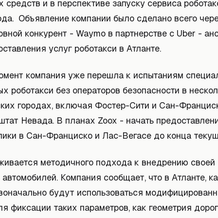
 средств и в перспективе запуску сервиса роботак
ода. Объявление компании было сделано всего чере
новной конкурент - Waymo в партнерстве с Uber - а
ставления услуг роботакси в Атланте.
омент компания уже перешла к испытаниям специа
ых роботакси без операторов безопасности в неско
ких городах, включая Фостер-Сити и Сан-Франциск
штат Невада. В планах Zoox - начать предоставлен
лики в Сан-Франциско и Лас-Вегасе до конца текущ
живается методичного подхода к внедрению своей 
автомобилей. Компания сообщает, что в Атланте, ка
рвоначально будут использоваться модифицированн
ля фиксации таких параметров, как геометрия дорог