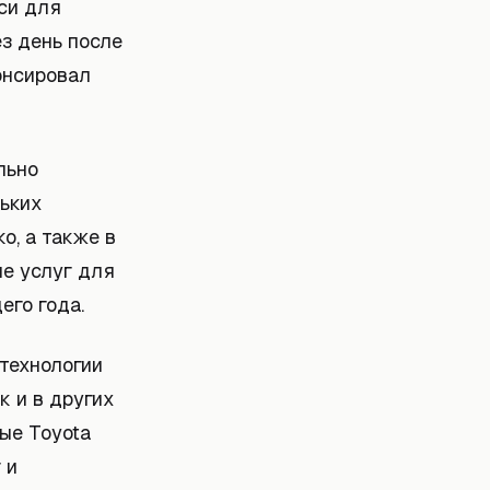
си для
з день после
нонсировал
льно
льких
о, а также в
ие услуг для
его года.
технологии
к и в других
ые Toyota
 и