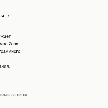
пит к
лжает
 мае Zoox
граммного
ания.
иализируется на