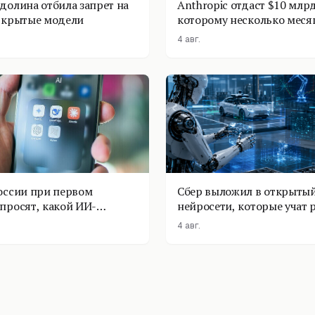
долина отбила запрет на
Anthropic отдаст $10 млрд
ткрытые модели
которому несколько меся
4 авг.
оссии при первом
Сбер выложил в открытый
просят, какой ИИ-
нейросети, которые учат 
оставить
физике
4 авг.