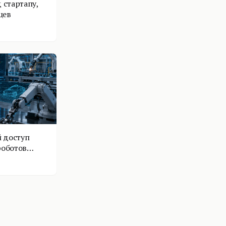
 стартапу,
цев
 доступ
роботов