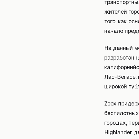
транспортных
жителей гор
того, как ос
начало предо
На данный м
разработанн
калифорнийс
Лас-Вегасе, 
широкой пуб
Zoox придер
беспилотных 
городах, пе
Highlander д