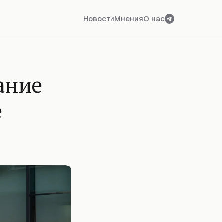
Новости
Мнения
О нас
ание
е