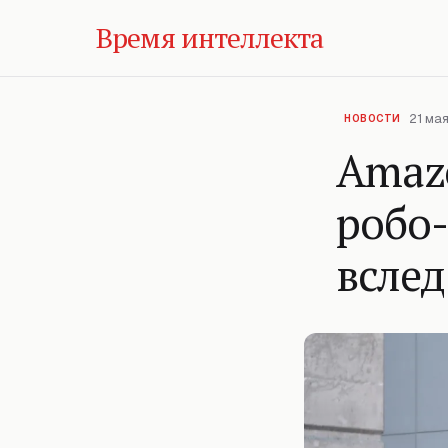
Время интеллекта
21 мая
НОВОСТИ
Amaz
робо
всле