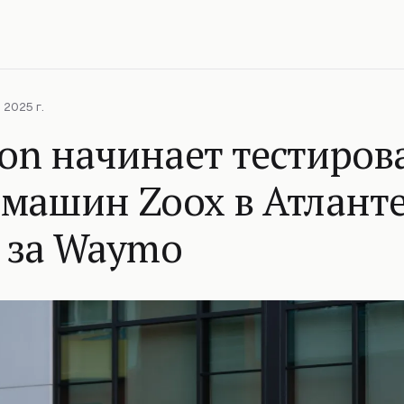
 2025 г.
on начинает тестиров
-машин Zoox в Атлант
д за Waymo